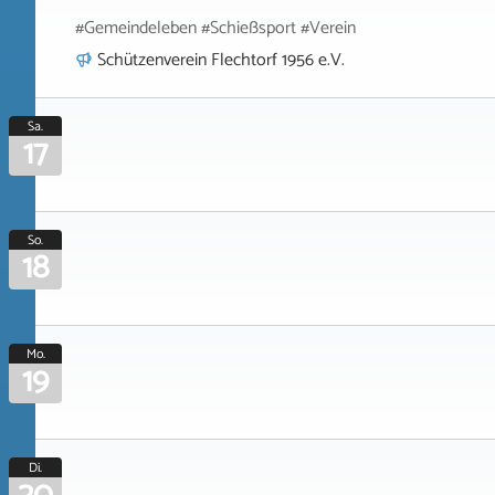
#Gemeindeleben #Schießsport #Verein
Schützenverein Flechtorf 1956 e.V.
Sa.
17
So.
18
Mo.
19
Di.