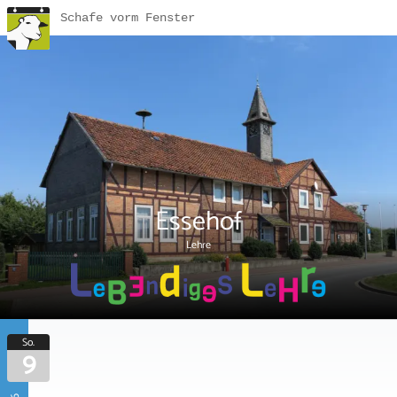
Schafe vorm Fenster
Essehof
Lehre
So.
9