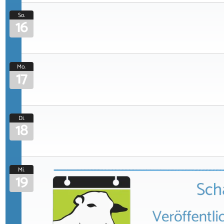
So.
16
Mo.
17
Di.
18
Mi.
19