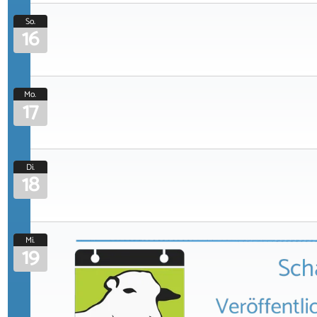
So.
16
Mo.
17
Di.
18
Mi.
19