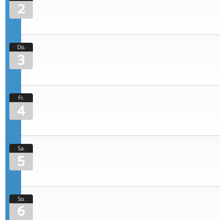
2
Do.
3
Fr.
4
Sa.
5
So.
6