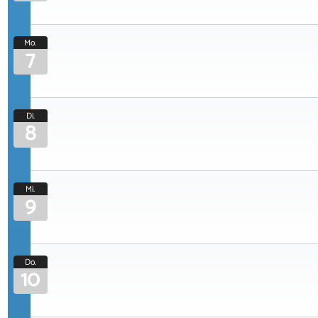
Mo.
7
Di.
8
Mi.
9
Do.
10