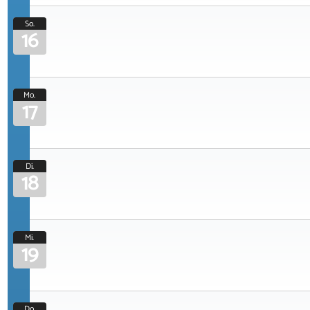
So.
16
Mo.
17
Di.
18
Mi.
19
Do.