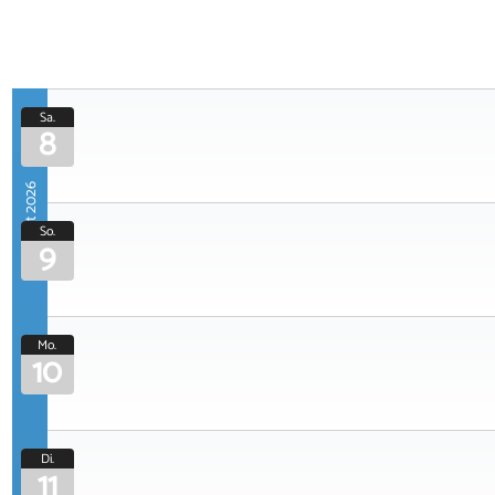
Sa.
8
August 2026
So.
9
Mo.
10
Di.
11