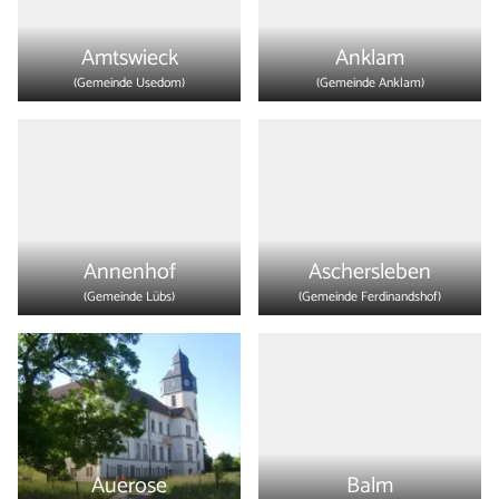
Amtswieck
Anklam
(Gemeinde
Usedom
)
(Gemeinde
Anklam
)
Annenhof
Aschersleben
(Gemeinde
Lübs
)
(Gemeinde
Ferdinandshof
)
Auerose
Balm