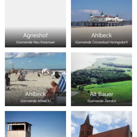
Agneshof
Ahlbeck
(Gemeinde
Neu Kosenow
)
(Gemeinde
Ostseebad Heringsdorf
)
Ahlbeck
Alt Bauer
(Gemeinde
Ahlbeck
)
(Gemeinde
Zemitz
)