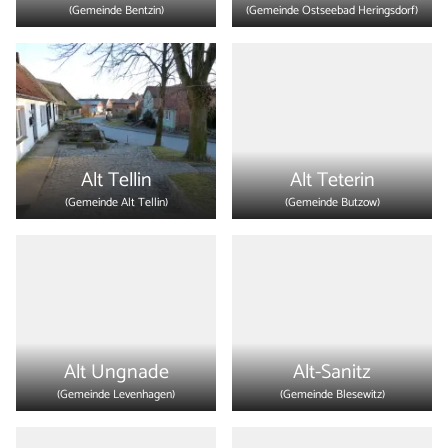
(Gemeinde
Bentzin
)
(Gemeinde
Ostseebad Heringsdorf
)
Alt Tellin
Alt Teterin
(Gemeinde
Alt Tellin
)
(Gemeinde
Butzow
)
Alt Ungnade
Alt-Sanitz
(Gemeinde
Levenhagen
)
(Gemeinde
Blesewitz
)