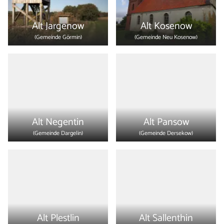
Alt Jargenow
Alt Kosenow
(Gemeinde
Görmin
)
(Gemeinde
Neu Kosenow
)
Alt Negentin
Alt Pansow
(Gemeinde
Dargelin
)
(Gemeinde
Dersekow
)
Alt Plestlin
Alt Sallenthin