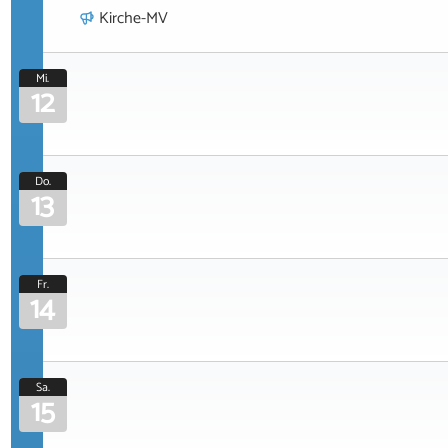
Kirche-MV
Mi.
12
Do.
13
Fr.
14
Sa.
15