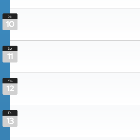
Sa.
10
So.
11
Mo.
12
Di.
13