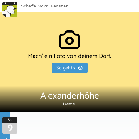
Schafe vorm Fenster
Mach' ein Foto von deinem Dorf.
So geht's
Alexanderhöhe
Prenzlau
So.
9