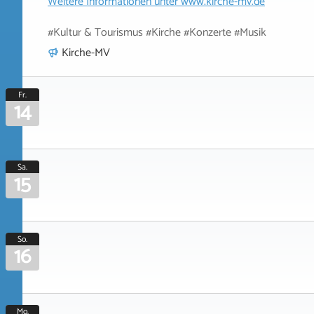
Weitere Informationen unter
www.kirche-mv.de
#Kultur & Tourismus #Kirche #Konzerte #Musik
Kirche-MV
Fr.
14
Sa.
15
So.
16
Mo.