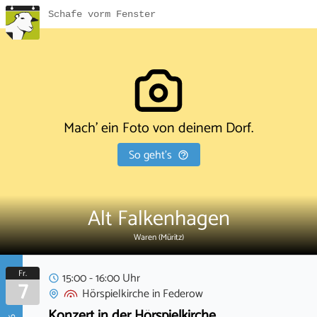
Schafe vorm Fenster
Mach' ein Foto von deinem Dorf.
So geht's
Alt Falkenhagen
Waren (Müritz)
Fr.
15:00 - 16:00 Uhr
7
Hörspielkirche
in
Federow
Konzert in der Hörspielkirche