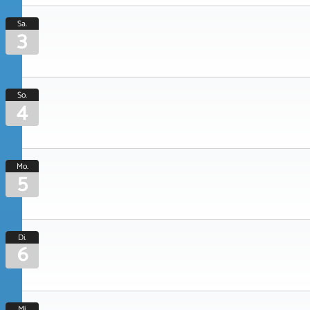
Sa.
3
So.
4
Mo.
5
Di.
6
Mi.