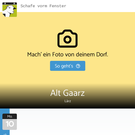
Schafe vorm Fenster
Mach' ein Foto von deinem Dorf.
So geht's
Alt Gaarz
Lärz
Mo.
10