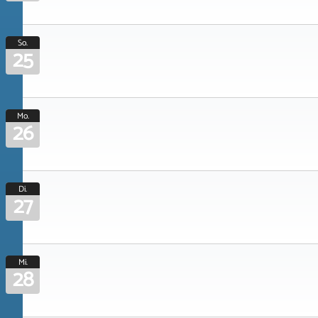
So.
25
Mo.
26
Di.
27
Mi.
28