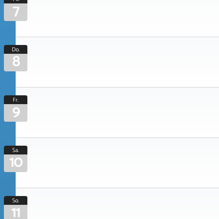
7
Do.
8
Fr.
9
Sa.
10
So.
11