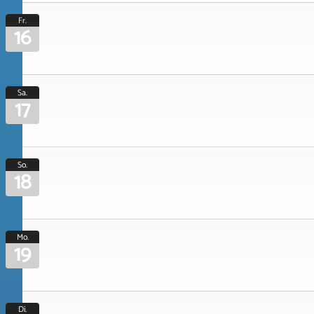
Fr.
16
Sa.
17
So.
18
Mo.
19
Di.