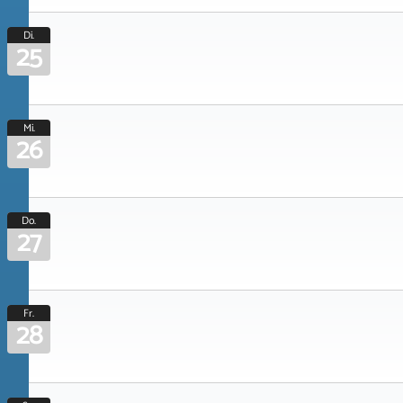
Di.
25
Mi.
26
Do.
27
Fr.
28