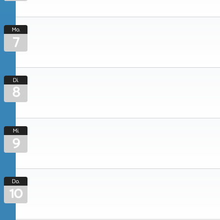
Mo.
7
Di.
8
Mi.
9
Do.
10