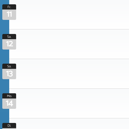
Fr.
11
Sa.
12
So.
13
Mo.
14
Di.