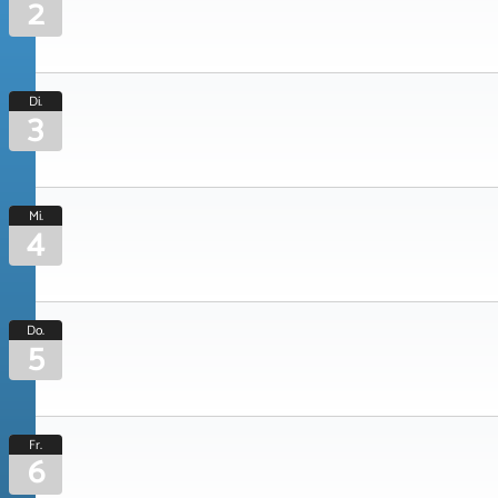
2
Di.
3
Mi.
4
Do.
5
Fr.
6