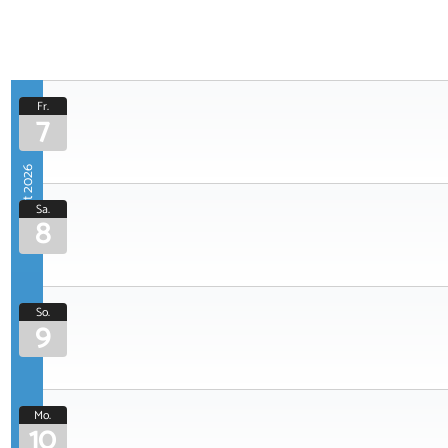
Fr.
7
August 2026
Sa.
8
So.
9
Mo.
10