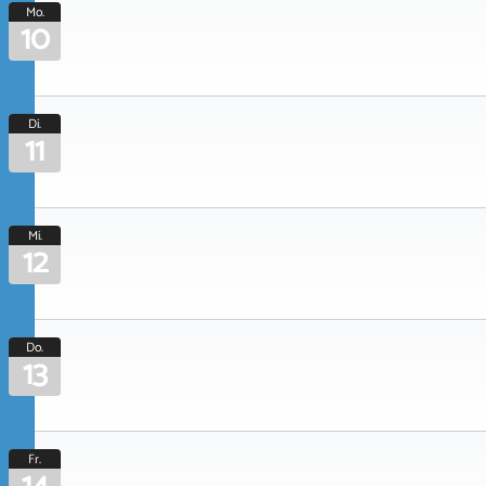
Mo.
10
Di.
11
Mi.
12
Do.
13
Fr.