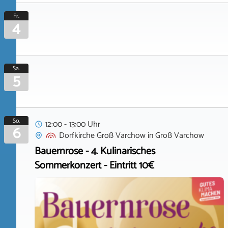
Fr.
4
Sa.
5
So.
12:00 - 13:00 Uhr
6
Dorfkirche Groß Varchow
in
Groß Varchow
Bauernrose - 4. Kulinarisches
Sommerkonzert - Eintritt 10€