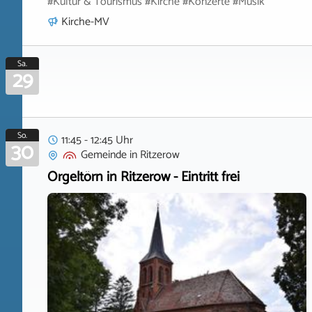
#Kultur & Tourismus #Kirche #Konzerte #Musik
Kirche-MV
Sa.
29
So.
11:45 - 12:45 Uhr
30
Gemeinde
in
Ritzerow
Orgeltörn in Ritzerow - Eintritt frei