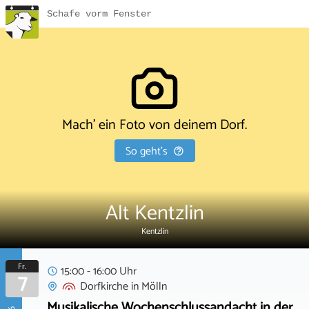
Schafe vorm Fenster
Mach' ein Foto von deinem Dorf.
So geht's
Alt Kentzlin
Kentzlin
Fr.
15:00 - 16:00 Uhr
7
Dorfkirche
in
Mölln
Musikalische Wochenschlussandacht in der