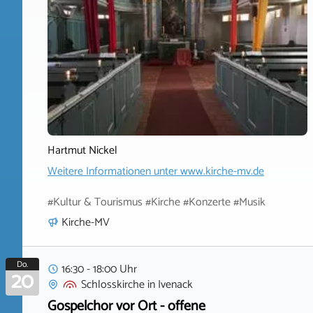
Hartmut Nickel
Weitere Informationen unter
www.kirche-mv.de
#Kultur & Tourismus #Kirche #Konzerte #Musik
Kirche-MV
Do.
16:30 - 18:00 Uhr
20
Schlosskirche
in
Ivenack
Gospelchor vor Ort - offene