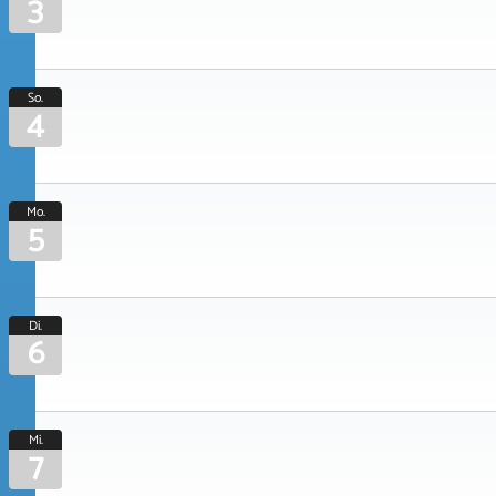
3
So.
4
Mo.
5
Di.
6
Mi.
7