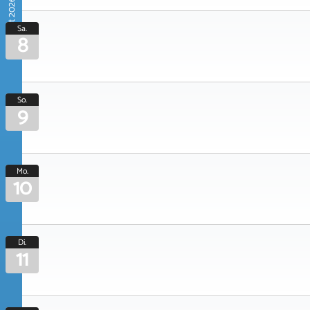
August 2026
Sa.
8
So.
9
Mo.
10
Di.
11