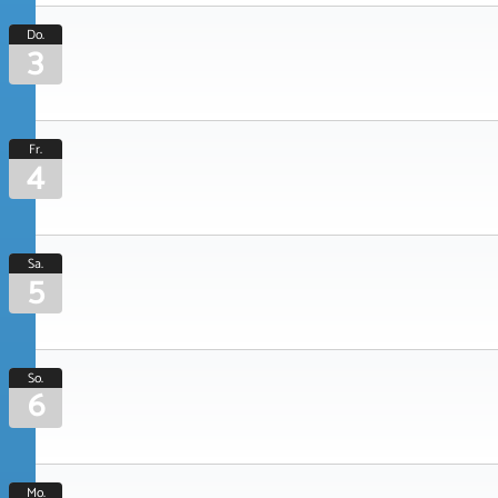
Do.
3
Fr.
4
Sa.
5
So.
6
Mo.