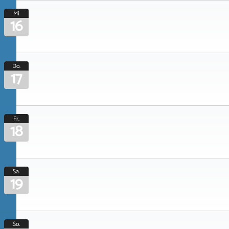
Mi.
16
Do.
17
Fr.
18
Sa.
19
So.