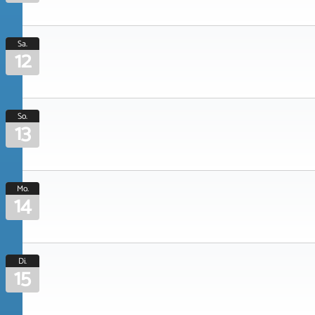
Sa.
12
So.
13
Mo.
14
Di.
15