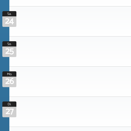
Sa.
24
So.
25
Mo.
26
Di.
27