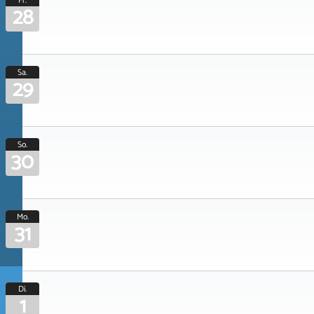
Fr.
28
Sa.
29
So.
30
Mo.
31
Di.
1