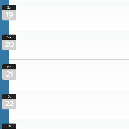
Sa.
19
So.
20
Mo.
21
Di.
22
Mi.