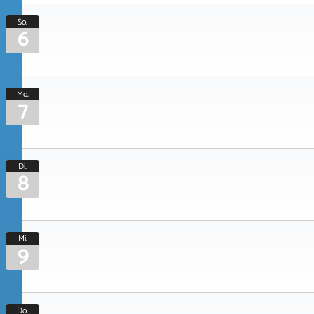
So.
6
Mo.
7
Di.
8
Mi.
9
Do.