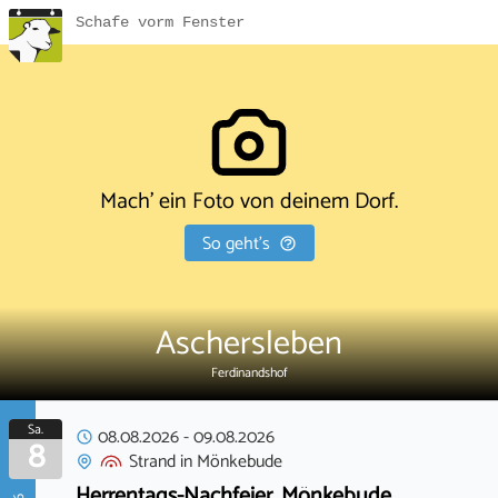
Schafe vorm Fenster
Mach' ein Foto von deinem Dorf.
So geht's
Aschersleben
Ferdinandshof
Sa.
08.08.2026
-
09.08.2026
8
Strand
in
Mönkebude
Herrentags-Nachfeier, Mönkebude