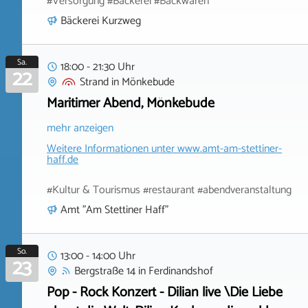
#Versorgung #Bäckerei #Backwaren
Bäckerei Kurzweg
Sa.
18:00 - 21:30 Uhr
22
Strand
in
Mönkebude
Maritimer Abend, Mönkebude
mehr anzeigen
Weitere Informationen unter
www.amt-am-stettiner-
haff.de
#Kultur & Tourismus #restaurant #abendveranstaltung
Amt "Am Stettiner Haff"
So.
13:00 - 14:00 Uhr
23
Bergstraße 14
in
Ferdinandshof
Pop - Rock Konzert - Dilian live \Die Liebe