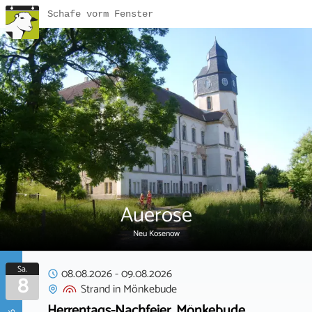
Schafe vorm Fenster
Auerose
Neu Kosenow
Sa.
08.08.2026
-
09.08.2026
8
Strand
in
Mönkebude
Herrentags-Nachfeier, Mönkebude