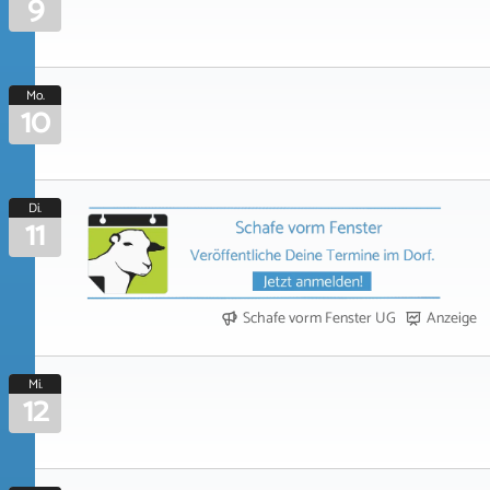
9
Mo.
10
Di.
11
Schafe vorm Fenster UG
Anzeige
Mi.
12