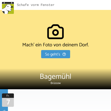
Schafe vorm Fenster
Mach' ein Foto von deinem Dorf.
So geht's
Bagemühl
Brüssow
Fr.
7