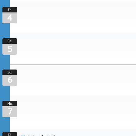
Fr.
4
Sa.
5
So.
6
Mo.
7
Di.