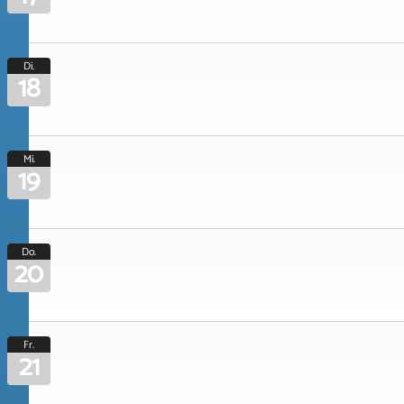
Di.
18
Mi.
19
Do.
20
Fr.
21