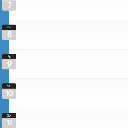
7
Do.
8
Fr.
9
Sa.
10
So.
11