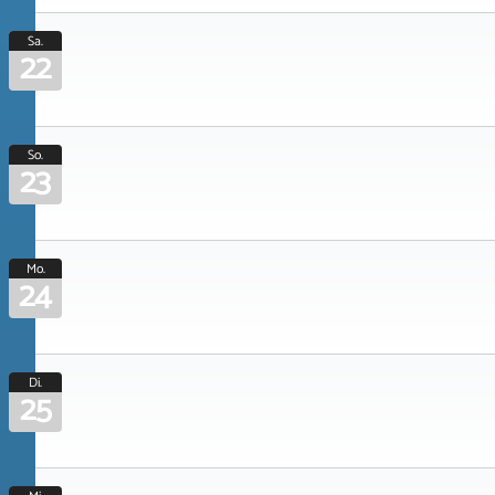
Sa.
22
So.
23
Mo.
24
Di.
25