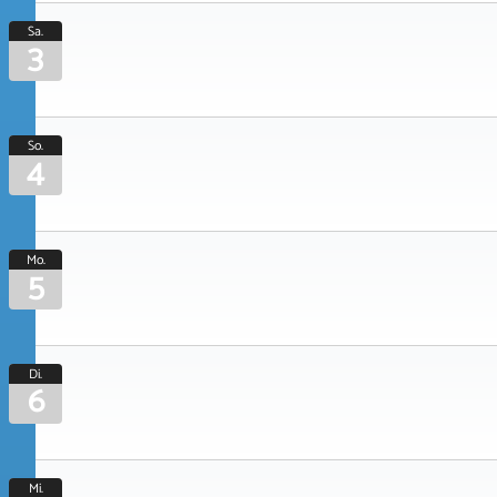
Sa.
3
So.
4
Mo.
5
Di.
6
Mi.