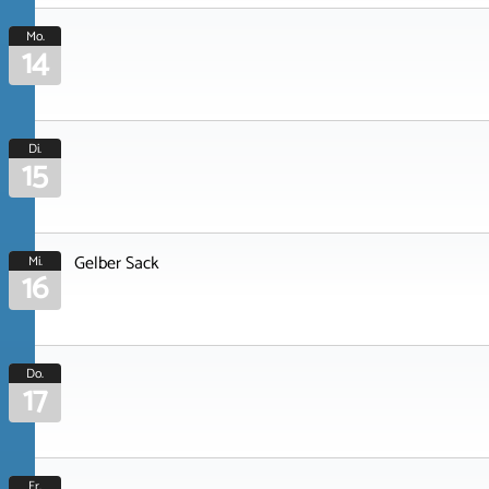
Mo.
14
Di.
15
Gelber Sack
Mi.
16
Do.
17
Fr.