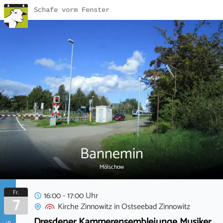
Schafe vorm Fenster
Bannemin
Mölschow
Fr.
16:00 - 17:00 Uhr
7
Kirche Zinnowitz
in
Ostseebad Zinnowitz
Dresdener Kammerensemblejunge Musiker