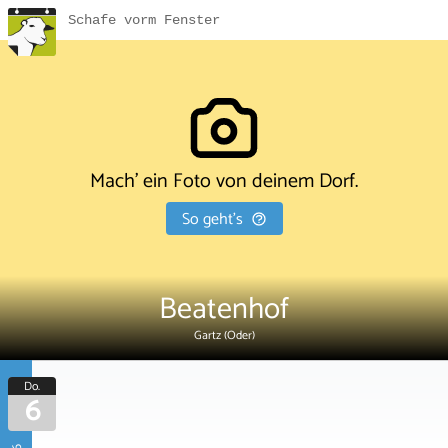
Schafe vorm Fenster
Mach' ein Foto von deinem Dorf.
So geht's
Beatenhof
Gartz (Oder)
Do.
6