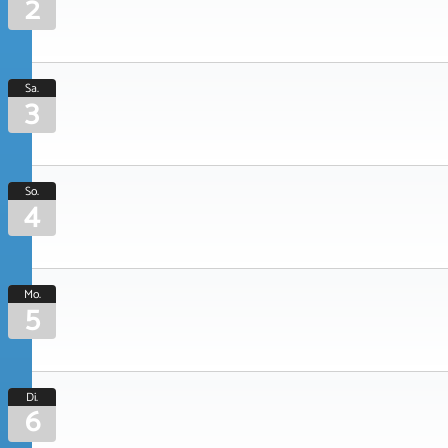
2
Sa.
3
So.
4
Mo.
5
Di.
6