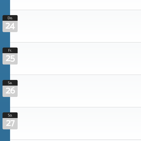
Do.
24
Fr.
25
Sa.
26
So.
27