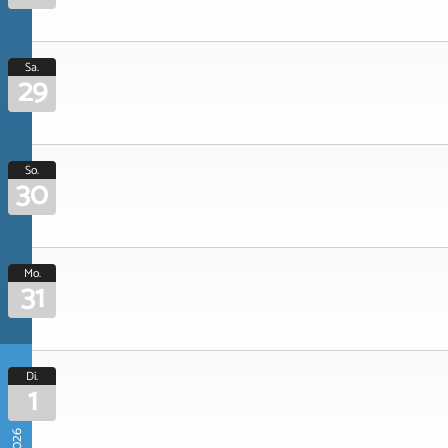
Sa.
29
So.
30
Mo.
31
Di.
1