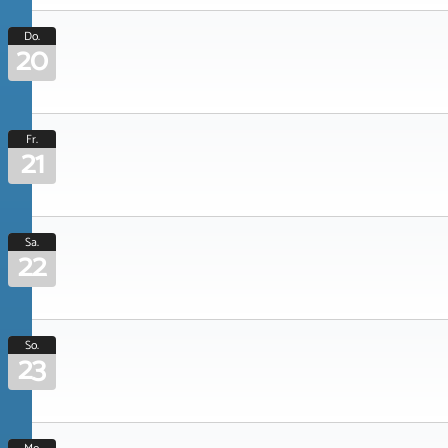
Do.
20
Fr.
21
Sa.
22
So.
23