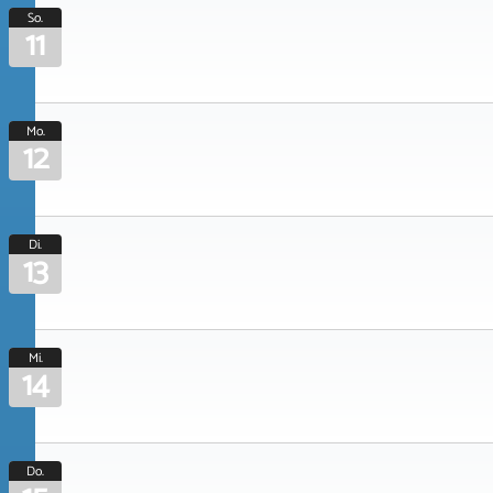
So.
11
Mo.
12
Di.
13
Mi.
14
Do.