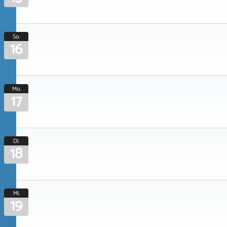
So.
16
Mo.
17
Di.
18
Mi.
19