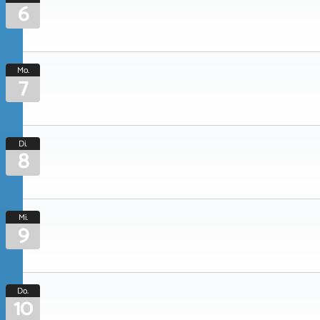
6
Mo.
7
Di.
8
Mi.
9
Do.
10