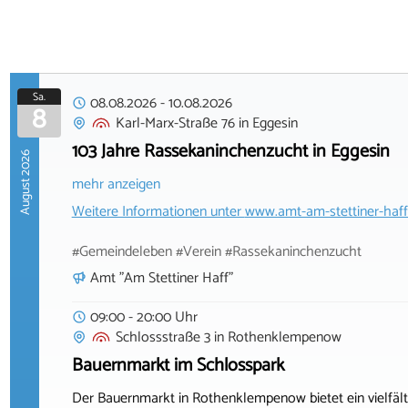
Sa.
08.08.2026
-
10.08.2026
8
Karl-Marx-Straße 76
in
Eggesin
103 Jahre Rassekaninchenzucht in Eggesin
August 2026
mehr anzeigen
Weitere Informationen unter
www.amt-am-stettiner-haff
#Gemeindeleben #Verein #Rassekaninchenzucht
Amt "Am Stettiner Haff"
09:00 - 20:00 Uhr
Schlossstraße 3
in
Rothenklempenow
Bauernmarkt im Schlosspark
Der Bauernmarkt in Rothenklempenow bietet ein vielfäl