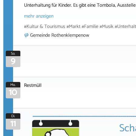
Unterhaltung für Kinder. Es gibt eine Tombola, Ausstell
mehr anzeigen
#Kultur & Tourismus #Markt #Familie #Musik #Unterhal
Gemeinde Rothenklempenow
So.
9
Restmüll
Mo.
10
Di.
11