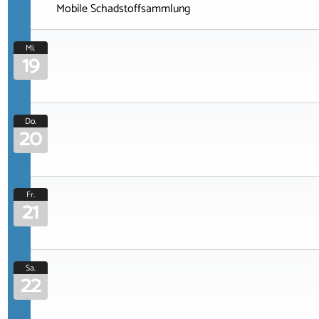
Mobile Schadstoffsammlung
Mi.
19
Do.
20
Fr.
21
Sa.
22