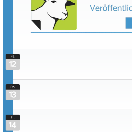
Mi.
12
Do.
13
Fr.
14