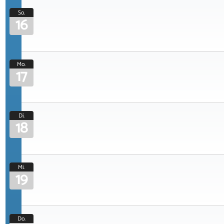
So.
16
Mo.
17
Di.
18
Mi.
19
Do.