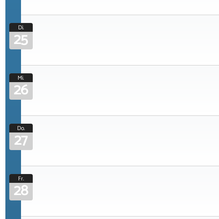
Di.
25
Mi.
26
Do.
27
Fr.
28