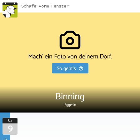
Schafe vorm Fenster
Mach' ein Foto von deinem Dorf.
So geht's
Binning
Eggesin
So.
9