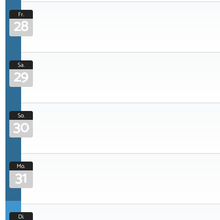
Fr.
28
Sa.
29
So.
30
Mo.
31
Di.