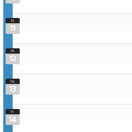
Di.
11
Mi.
12
Do.
13
Fr.
14