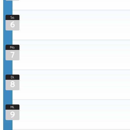
So.
6
Mo.
7
Di.
8
Mi.
9