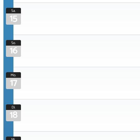
Sa.
15
So.
16
Mo.
17
Di.
18
Mi.