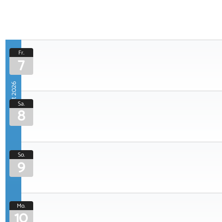
Fr.
7
August 2026
Sa.
8
So.
9
Mo.
10