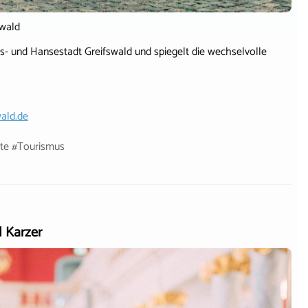
swald
äts- und Hansestadt Greifswald und spiegelt die wechselvolle
ald.de
hte #Tourismus
d Karzer