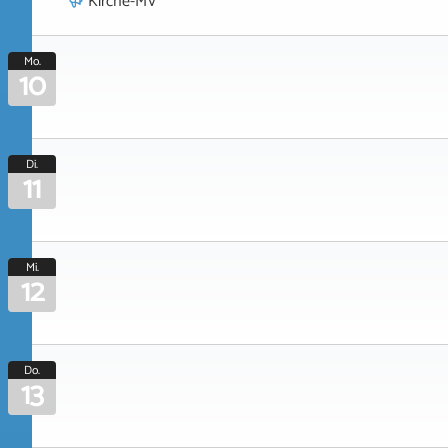
Kirche-MV
Mo.
10
Di.
11
Mi.
12
Do.
13