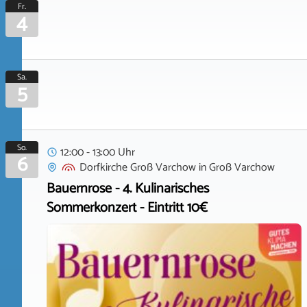
Fr.
4
Sa.
5
So.
12:00 - 13:00 Uhr
6
Dorfkirche Groß Varchow
in
Groß Varchow
Bauernrose - 4. Kulinarisches
Sommerkonzert - Eintritt 10€