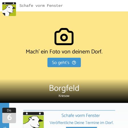
Schafe vorm Fenster
Mach' ein Foto von deinem Dorf.
So geht's
Borgfeld
Kriesow
Do.
6