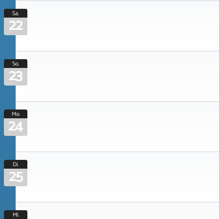
Sa.
22
So.
23
Mo.
24
Di.
25
Mi.