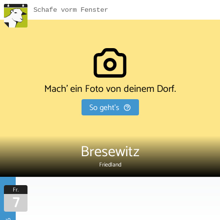
Schafe vorm Fenster
Mach' ein Foto von deinem Dorf.
So geht's
Bresewitz
Friedland
Fr.
7