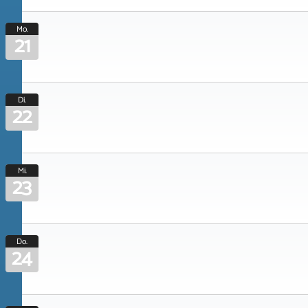
Mo.
21
Di.
22
Mi.
23
Do.
24