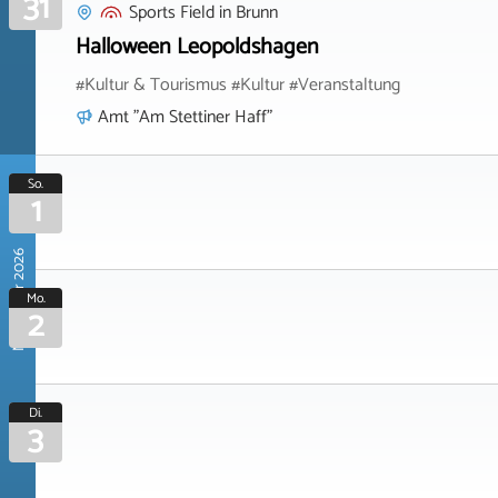
31
Sports Field
in
Brunn
Halloween Leopoldshagen
#Kultur & Tourismus #Kultur #Veranstaltung
Amt "Am Stettiner Haff"
So.
1
November 2026
Mo.
2
Di.
3