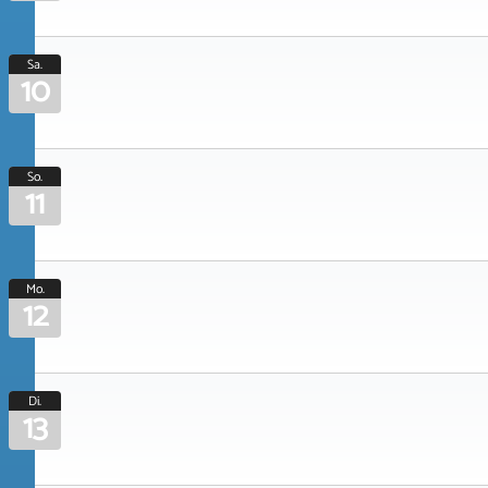
Sa.
10
So.
11
Mo.
12
Di.
13