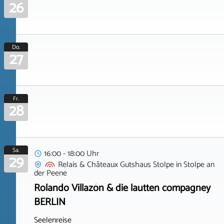
26
Do.
27
Fr.
28
Sa.
16:00 - 18:00 Uhr
29
Relais & Châteaux Gutshaus Stolpe
in
Stolpe an
der Peene
Rolando Villazón & die lautten compagney
BERLIN
Seelenreise