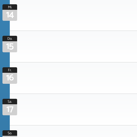
Mi.
14
Do.
15
Fr.
16
Sa.
17
So.