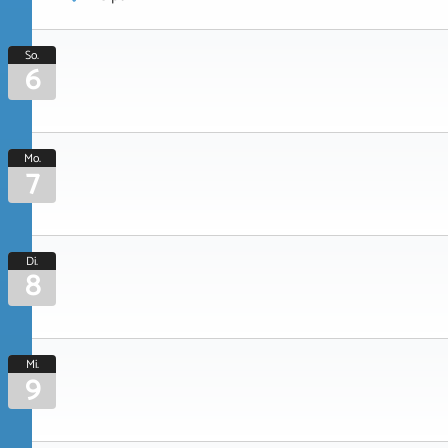
So.
6
Mo.
7
Di.
8
Mi.
9