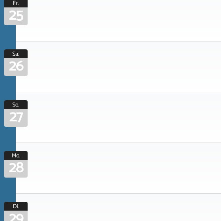
Fr.
25
Sa.
26
So.
27
Mo.
28
Di.
29