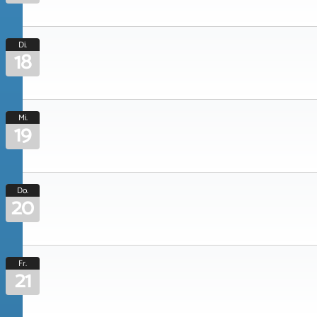
Di.
18
Mi.
19
Do.
20
Fr.
21