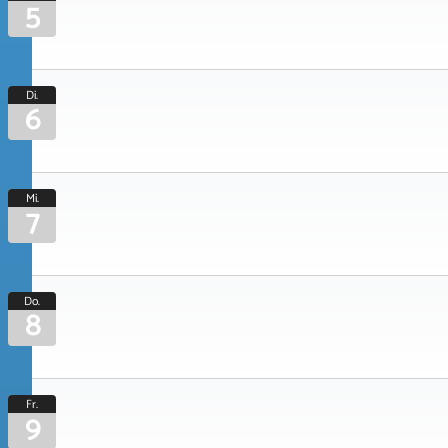
5
Di.
6
Mi.
7
Do.
8
Fr.
9