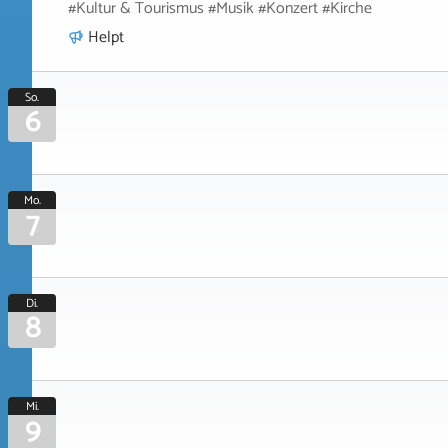
#Kultur & Tourismus #Musik #Konzert #Kirche
Helpt
So.
6
Mo.
7
Di.
8
Mi.
9