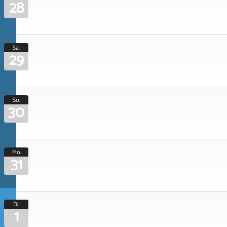
28
Sa.
29
So.
30
Mo.
31
Di.
1