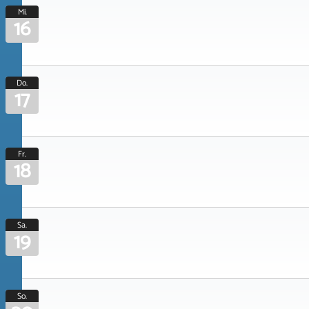
Mi.
16
Do.
17
Fr.
18
Sa.
19
So.