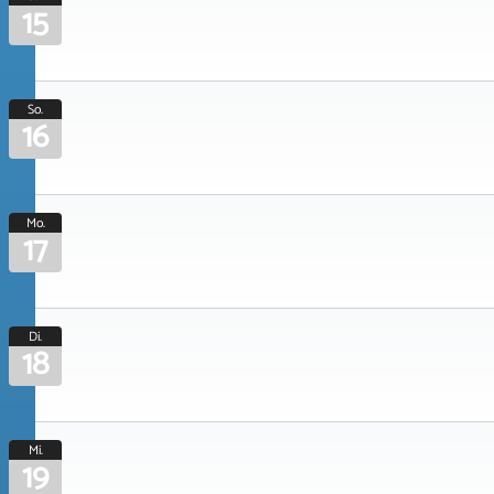
15
So.
16
Mo.
17
Di.
18
Mi.
19