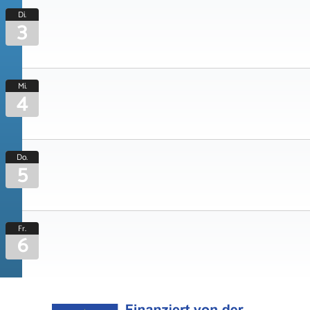
Di.
3
Mi.
4
Do.
5
Fr.
6