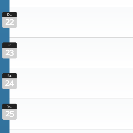
Do.
22
Fr.
23
Sa.
24
So.
25