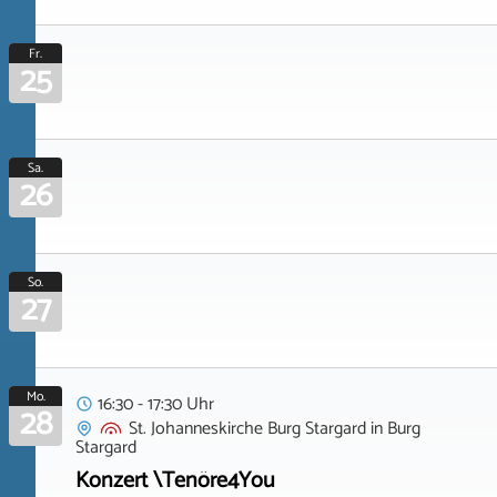
Fr.
25
Sa.
26
So.
27
Mo.
16:30 - 17:30 Uhr
28
St. Johanneskirche Burg Stargard
in
Burg
Stargard
Konzert \Tenöre4You