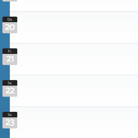
Do.
20
Fr.
21
Sa.
22
So.
23