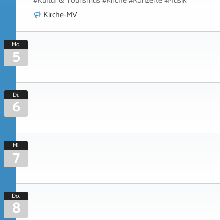
#Kultur & Tourismus #Kirche #Konzerte #Musik
Kirche-MV
Mo.
5
Di.
6
Mi.
7
Do.
8