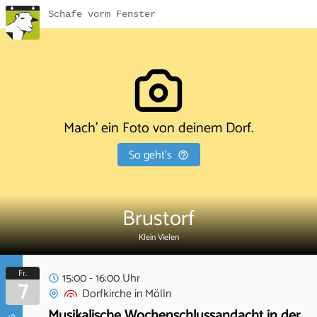
Schafe vorm Fenster
Mach' ein Foto von deinem Dorf.
So geht's
Brustorf
Klein Vielen
Fr.
15:00 - 16:00 Uhr
7
Dorfkirche
in
Mölln
Musikalische Wochenschlussandacht in der