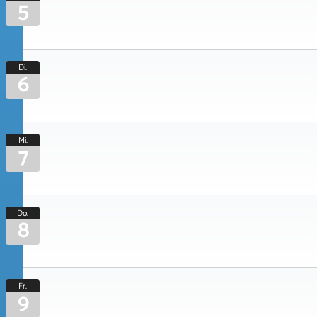
5
Di.
6
Mi.
7
Do.
8
Fr.
9