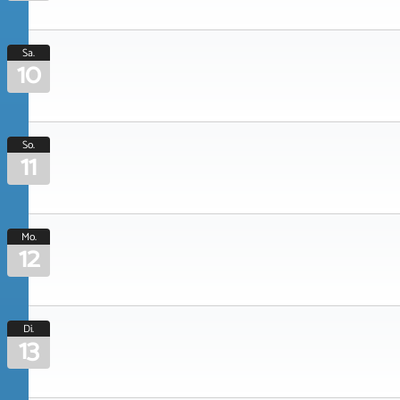
Sa.
10
So.
11
Mo.
12
Di.
13