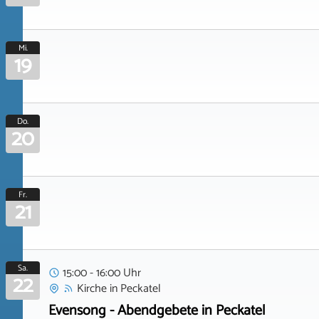
Mi.
19
Do.
20
Fr.
21
Sa.
15:00 - 16:00 Uhr
22
Kirche
in
Peckatel
Evensong - Abendgebete in Peckatel