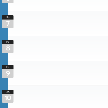
Mo.
7
Di.
8
Mi.
9
Do.
10