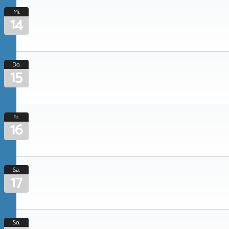
Mi.
14
Do.
15
Fr.
16
Sa.
17
So.