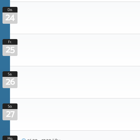
Do.
24
Fr.
25
Sa.
26
So.
27
Mo.