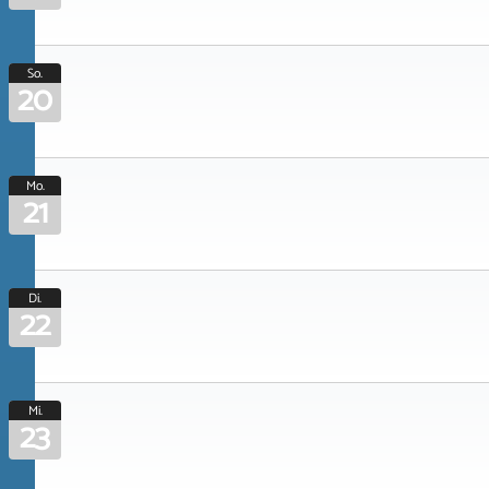
So.
20
Mo.
21
Di.
22
Mi.
23