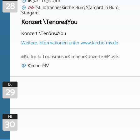
16:30 - 17:30 Uhr
28
St. Johanneskirche Burg Stargard
in
Burg
Stargard
Konzert \Tenöre4You
Konzert \Tenöre4You
Weitere Informationen unter
www.kirche-mv.de
#Kultur & Tourismus #Kirche #Konzerte #Musik
Kirche-MV
Di.
29
Mi.
30