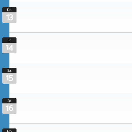
Do.
13
Fr.
14
Sa.
15
So.
16
Mo.