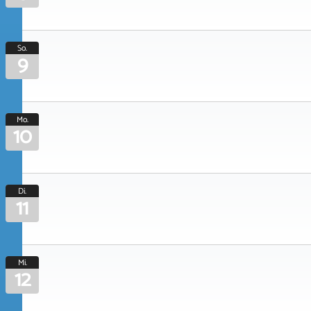
So.
9
Mo.
10
Di.
11
Mi.
12