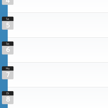
4
Sa.
5
So.
6
Mo.
7
Di.
8