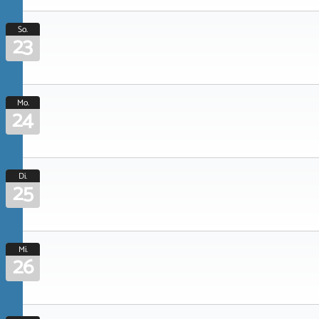
So.
23
Mo.
24
Di.
25
Mi.
26