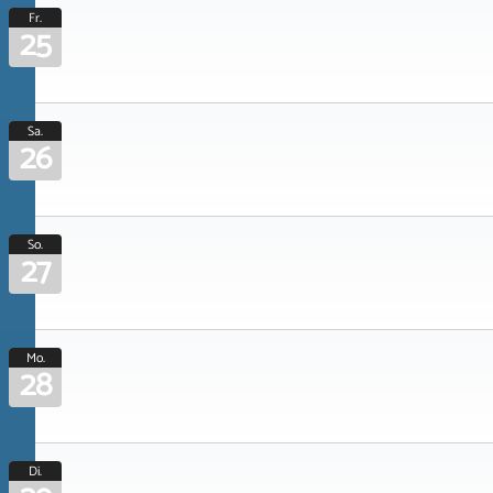
Fr.
25
Sa.
26
So.
27
Mo.
28
Di.