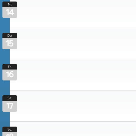
Mi.
14
Do.
15
Fr.
16
Sa.
17
So.