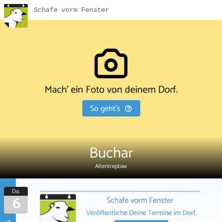
Schafe vorm Fenster
Mach' ein Foto von deinem Dorf.
So geht's
Buchar
Altentreptow
Do.
6