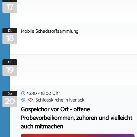
17
Mobile Schadstoffsammlung
Di.
18
Mi.
19
16:30 - 18:00 Uhr
Do.
20
Schlosskirche
in
Ivenack
Gospelchor vor Ort - offene
Probevorbeikommen, zuhören und vielleicht
auch mitmachen