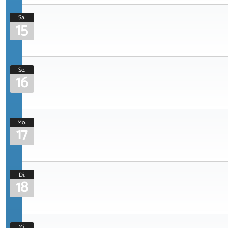
Sa.
15
So.
16
Mo.
17
Di.
18
Mi.