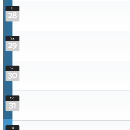
Fr.
28
Sa.
29
So.
30
Mo.
31
Di.