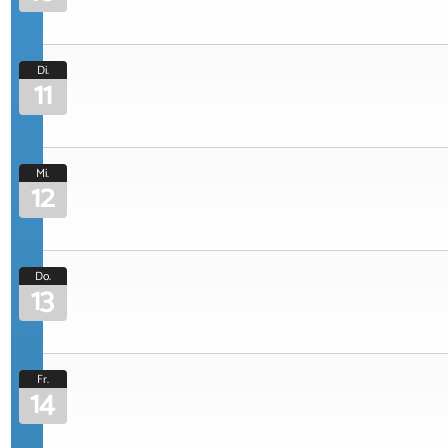
Di.
11
Mi.
12
Do.
13
Fr.
14