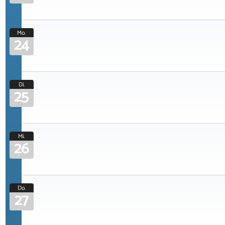
Mo.
24
Di.
25
Mi.
26
Do.
27