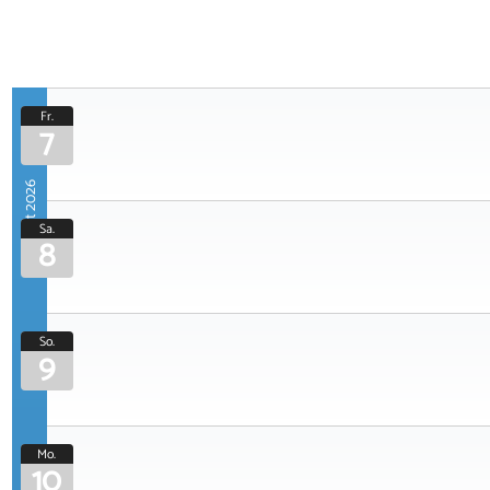
Fr.
7
August 2026
Sa.
8
So.
9
Mo.
10