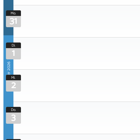
Mo.
31
Di.
1
September 2026
Mi.
2
Do.
3