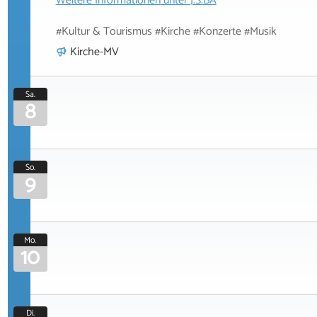
Weitere Informationen unter
J.S.BA
#Kultur & Tourismus #Kirche #Konzerte #Musik
Kirche-MV
Sa.
8
So.
9
Mo.
10
Di.