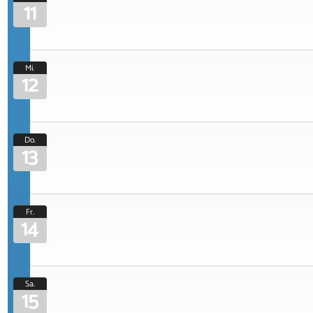
11
Mi.
12
Do.
13
Fr.
14
Sa.
15