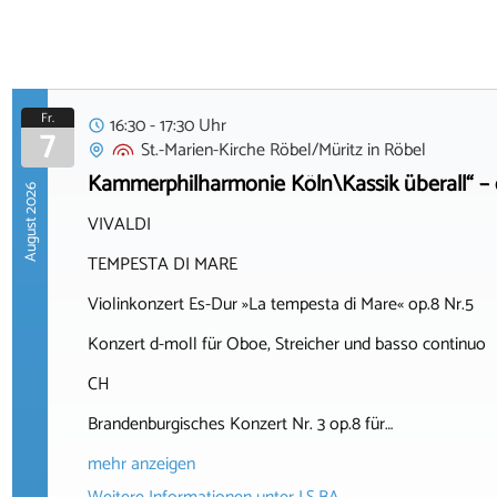
Fr.
16:30 - 17:30 Uhr
7
St.-Marien-Kirche Röbel/Müritz
in
Röbel
Kammerphilharmonie Köln\Kassik überall“ – 
August 2026
VIVALDI
TEMPESTA DI MARE
Violinkonzert Es-Dur »La tempesta di Mare« op.8 Nr.5
Konzert d-moll für Oboe, Streicher und basso continuo
CH
Brandenburgisches Konzert Nr. 3 op.8 für…
mehr anzeigen