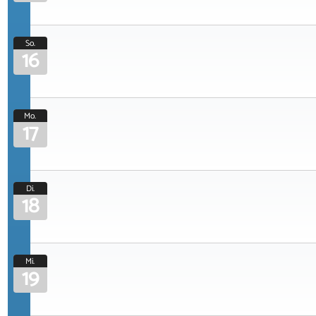
So.
16
Mo.
17
Di.
18
Mi.
19