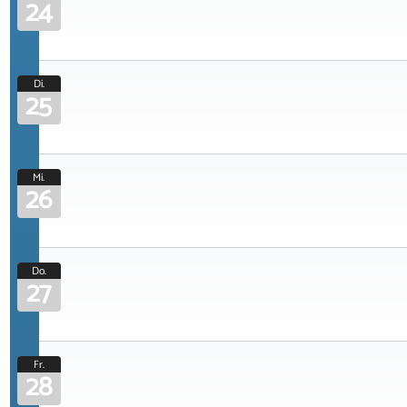
24
Di.
25
Mi.
26
Do.
27
Fr.
28