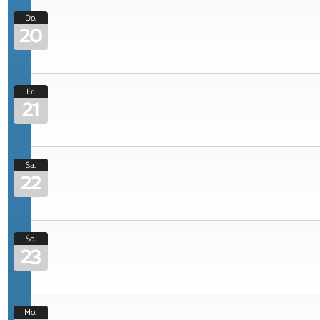
Do.
20
Fr.
21
Sa.
22
So.
23
Mo.