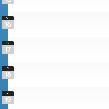
So.
16
Mo.
17
Di.
18
Mi.
19