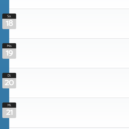
So.
18
Mo.
19
Di.
20
Mi.
21