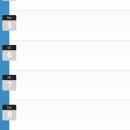
Mo.
5
Di.
6
Mi.
7
Do.
8