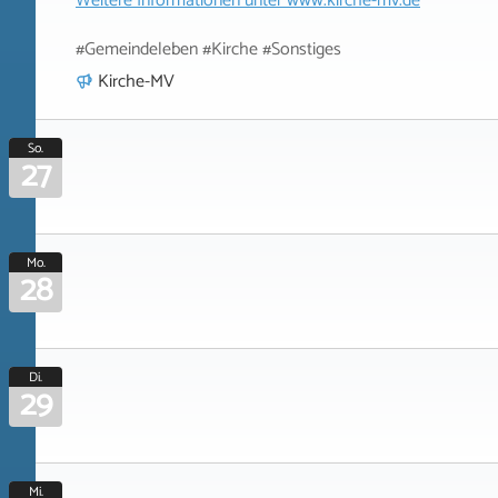
Weitere Informationen unter
www.kirche-mv.de
#Gemeindeleben #Kirche #Sonstiges
Kirche-MV
So.
27
Mo.
28
Di.
29
Mi.