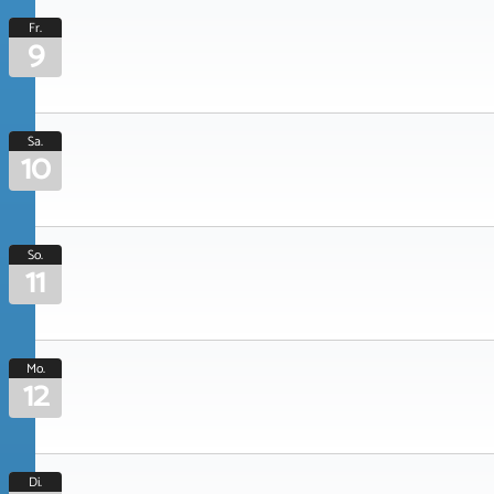
Fr.
9
Sa.
10
So.
11
Mo.
12
Di.