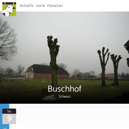
Schafe vorm Fenster
Buschhof
Schwarz
So.
9