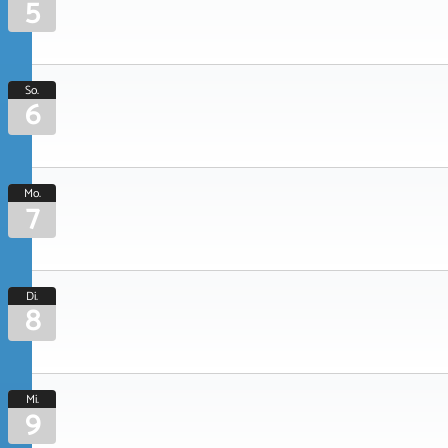
5
So.
6
Mo.
7
Di.
8
Mi.
9