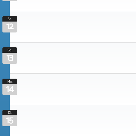
Sa.
12
So.
13
Mo.
14
Di.
15