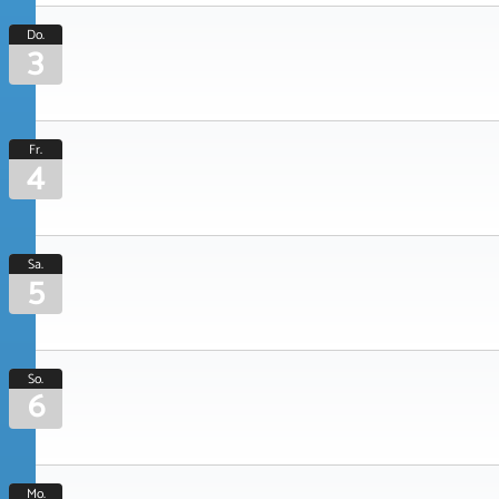
Do.
3
Fr.
4
Sa.
5
So.
6
Mo.