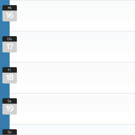
Mi.
16
Do.
17
Fr.
18
Sa.
19
So.