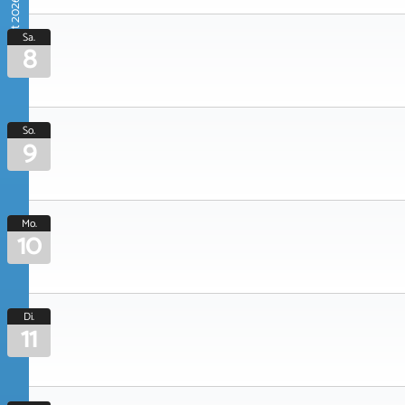
August 2026
Sa.
8
So.
9
Mo.
10
Di.
11