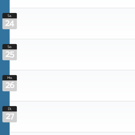
Sa.
24
So.
25
Mo.
26
Di.
27