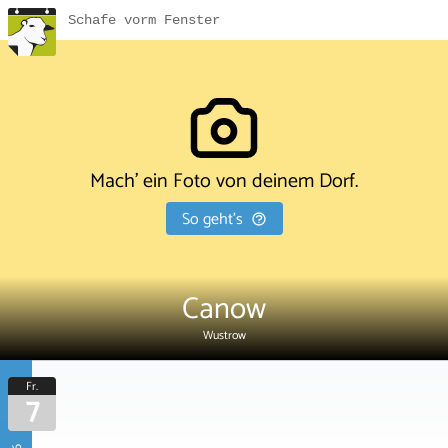
Schafe vorm Fenster
Mach' ein Foto von deinem Dorf.
So geht's
Canow
Wustrow
Fr.
7