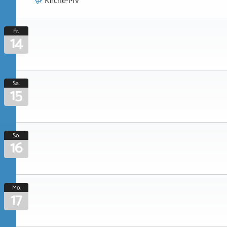
Kirche-MV
Fr.
14
Sa.
15
So.
16
Mo.
17