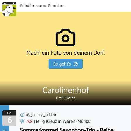
Schafe vorm Fenster
Mach' ein Foto von deinem Dorf.
So geht's
Carolinenhof
Groß Plasten
Do.
16:30 - 17:30 Uhr
6
Heilig Kreuz
in
Waren (Müritz)
Sommerkonzert Saxophon-Trio - Reihe