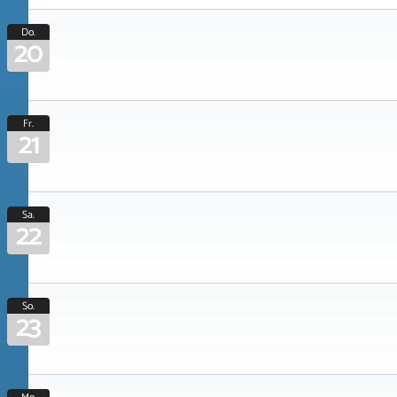
Do.
20
Fr.
21
Sa.
22
So.
23