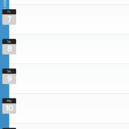
August 2026
Fr.
7
Sa.
8
So.
9
Mo.
10