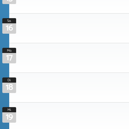
So.
16
Mo.
17
Di.
18
Mi.
19