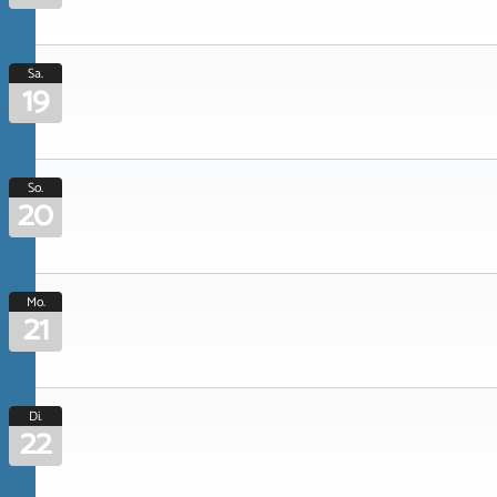
Sa.
19
So.
20
Mo.
21
Di.
22