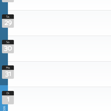
Sa.
29
So.
30
Mo.
31
Di.
1