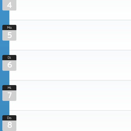
4
Mo.
5
Di.
6
Mi.
7
Do.
8