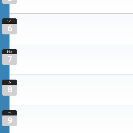
So.
6
Mo.
7
Di.
8
Mi.
9