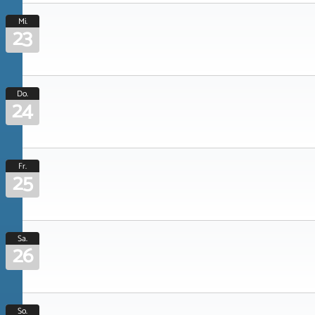
Mi.
23
Do.
24
Fr.
25
Sa.
26
So.