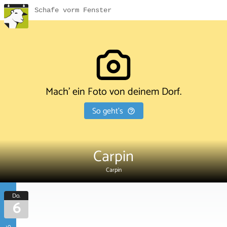
Schafe vorm Fenster
Mach' ein Foto von deinem Dorf.
So geht's
Carpin
Carpin
Do.
6