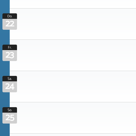
Do.
22
Fr.
23
Sa.
24
So.
25