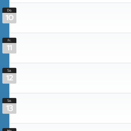
Do.
10
Fr.
11
Sa.
12
So.
13
Mo.