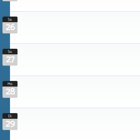
Sa.
26
So.
27
Mo.
28
Di.
29