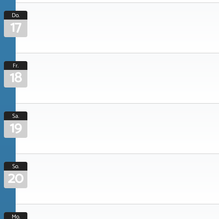
Do.
17
Fr.
18
Sa.
19
So.
20
Mo.