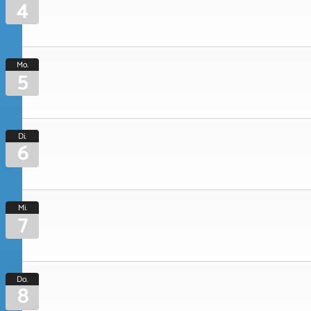
4
Mo.
5
Di.
6
Mi.
7
Do.
8