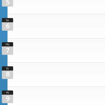
5
So.
6
Mo.
7
Di.
8
Mi.
9