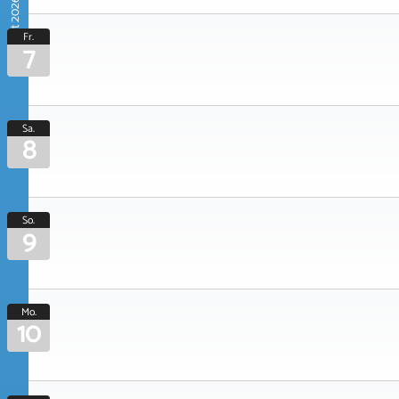
August 2026
Fr.
7
Sa.
8
So.
9
Mo.
10