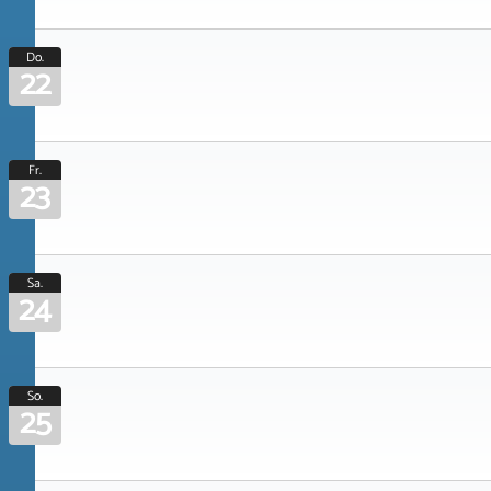
Do.
22
Fr.
23
Sa.
24
So.
25