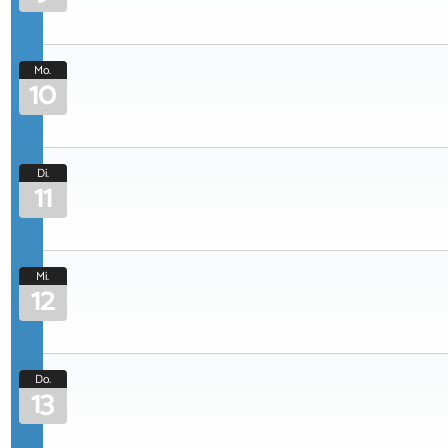
Mo.
10
Di.
11
Mi.
12
Do.
13