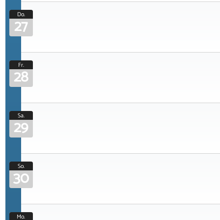
Do.
27
Fr.
28
Sa.
29
So.
30
Mo.