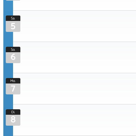
Sa.
5
So.
6
Mo.
7
Di.
8