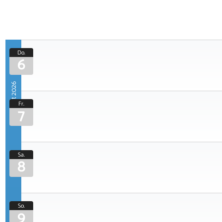
Do.
6
August 2026
Fr.
7
Sa.
8
So.
9