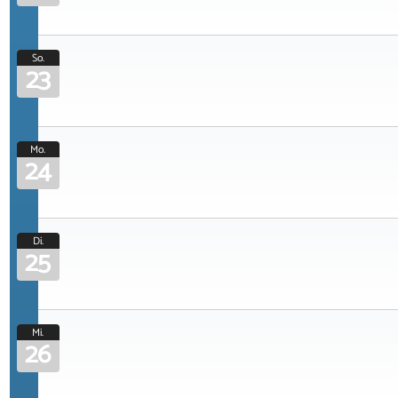
So.
23
Mo.
24
Di.
25
Mi.
26