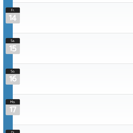
Fr.
14
Sa.
15
So.
16
Mo.
17
Di.