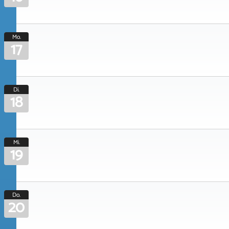
Mo.
17
Di.
18
Mi.
19
Do.
20