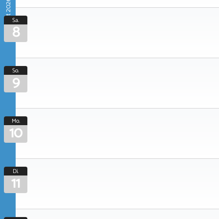
August 2026
Sa.
8
So.
9
Mo.
10
Di.
11