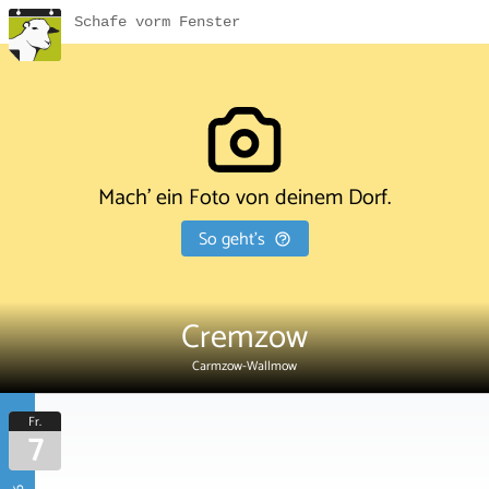
Schafe vorm Fenster
Mach' ein Foto von deinem Dorf.
So geht's
Cremzow
Carmzow-Wallmow
Fr.
7