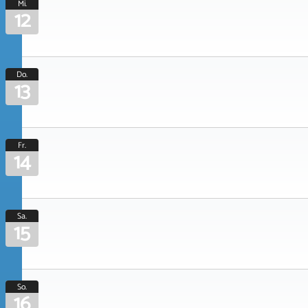
Mi.
12
Do.
13
Fr.
14
Sa.
15
So.
16