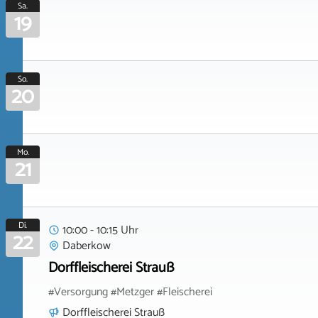
Sa.
19
So.
20
Mo.
21
Di.
10:00 - 10:15 Uhr
22
Daberkow
Dorffleischerei Strauß
#Versorgung #Metzger #Fleischerei
Dorffleischerei Strauß