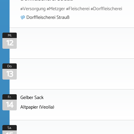
#Versorgung #Metzger #Fleischerei #Dorffleischerei
Dorffleischerei Strauß
Mi.
12
Do.
13
Gelber Sack
Fr.
14
Altpapier (Veolia)
Sa.