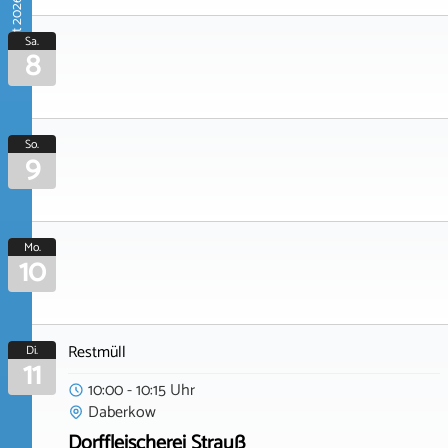
August 2026
Sa.
8
So.
9
Mo.
10
Restmüll
Di.
11
10:00 - 10:15 Uhr
Daberkow
Dorffleischerei Strauß