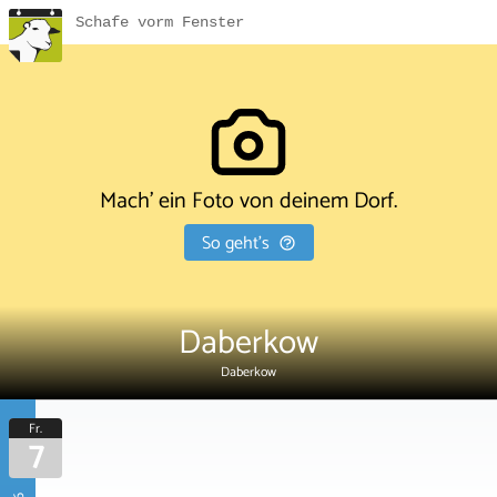
Schafe vorm Fenster
Mach' ein Foto von deinem Dorf.
So geht's
Daberkow
Daberkow
Fr.
7