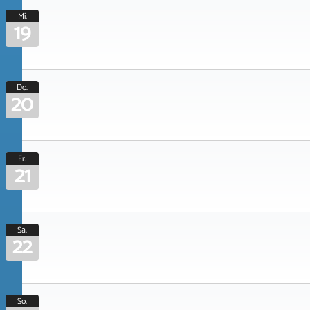
Mi.
19
Do.
20
Fr.
21
Sa.
22
So.