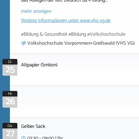
das Ablegen der telc Deutsch B2-Prüfung…
mehr anzeigen
Weitere Informationen unter
www.vhs-vg.de
#Bildung & Gesundheit #Bildung #Volkshochschule
Volkshochschule Vorpommern-Greifswald (VHS VG)
Di.
Altpapier (Smiton)
25
Mi.
26
Gelber Sack
Do.
27
07:30 - 09:00 Uhr