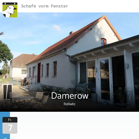
Schafe vorm Fenster
Damerow
Rollwitz
Fr.
7