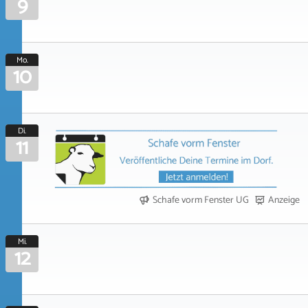
9
Mo.
10
Di.
11
Schafe vorm Fenster UG
Anzeige
Mi.
12