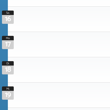
So.
16
Mo.
17
Di.
18
Mi.
19