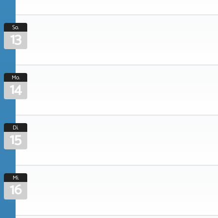
So.
13
Mo.
14
Di.
15
Mi.
16