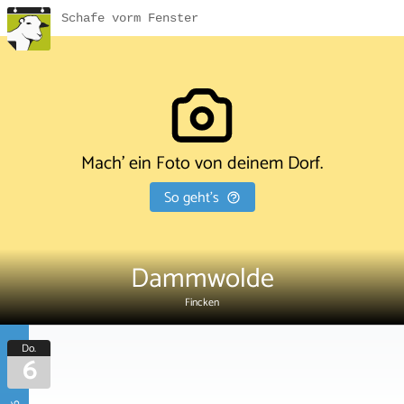
Schafe vorm Fenster
Mach' ein Foto von deinem Dorf.
So geht's
Dammwolde
Fincken
Do.
6