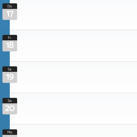
Do.
17
Fr.
18
Sa.
19
So.
20
Mo.