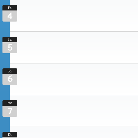
Fr.
4
Sa.
5
So.
6
Mo.
7
Di.