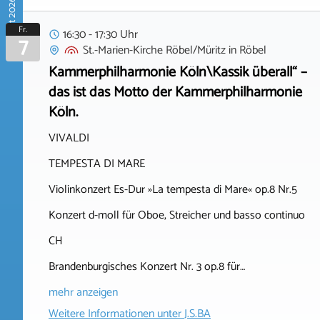
August 2026
Fr.
16:30 - 17:30 Uhr
7
St.-Marien-Kirche Röbel/Müritz
in
Röbel
Kammerphilharmonie Köln\Kassik überall“ –
das ist das Motto der Kammerphilharmonie
Köln.
VIVALDI
TEMPESTA DI MARE
Violinkonzert Es-Dur »La tempesta di Mare« op.8 Nr.5
Konzert d-moll für Oboe, Streicher und basso continuo
CH
Brandenburgisches Konzert Nr. 3 op.8 für…
mehr anzeigen
Weitere Informationen unter
J.S.BA