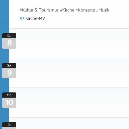
#Kultur & Tourismus #Kirche #Konzerte #Musik
Kirche-MV
Sa.
8
So.
9
Mo.
10
Di.