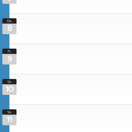
Do.
8
Fr.
9
Sa.
10
So.
11