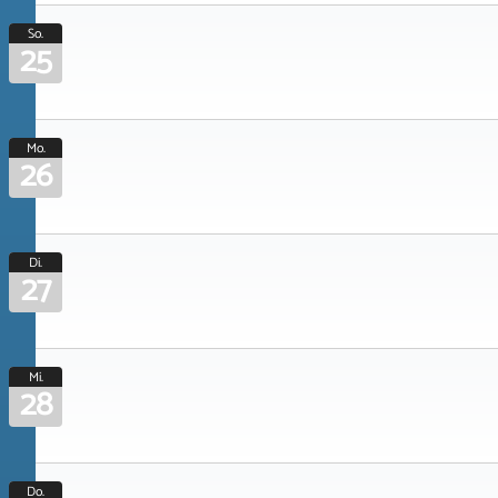
So.
25
Mo.
26
Di.
27
Mi.
28
Do.