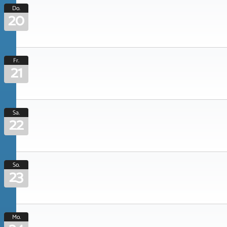
Do.
20
Fr.
21
Sa.
22
So.
23
Mo.