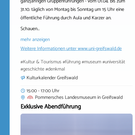
ganzjährigen Gruppenführungen - vom 01.04. bis zum
31.10. täglich von Montag bis Sonntag um 15 Uhr eine
öffentliche Führung durch Aula und Karzer an.
Schauen…
mehr anzeigen
Weitere Informationen unter
www.uni-greifswald.de
#Kultur & Tourismus #führung #museum #universität
#geschichte #denkmal
Kulturkalender Greifswald
15:00 - 17:00 Uhr
Pommersches Landesmuseum
in
Greifswald
Exklusive Abendführung