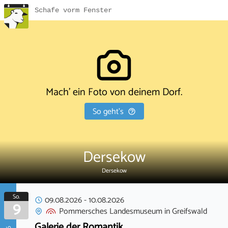
Schafe vorm Fenster
Mach' ein Foto von deinem Dorf.
So geht's
Dersekow
Dersekow
So.
09.08.2026
-
10.08.2026
9
Pommersches Landesmuseum
in
Greifswald
Galerie der Romantik