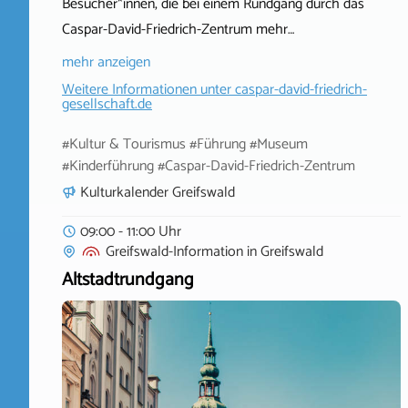
Besucher*innen, die bei einem Rundgang durch das
Caspar-David-Friedrich-Zentrum mehr…
mehr anzeigen
Weitere Informationen unter
caspar-david-friedrich-
gesellschaft.de
#Kultur & Tourismus #Führung #Museum
#Kinderführung #Caspar-David-Friedrich-Zentrum
Kulturkalender Greifswald
09:00 - 11:00 Uhr
Greifswald-Information
in
Greifswald
Altstadtrundgang