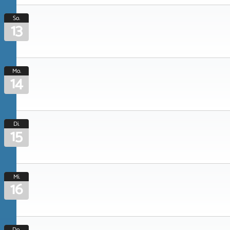
So.
13
Mo.
14
Di.
15
Mi.
16
Do.