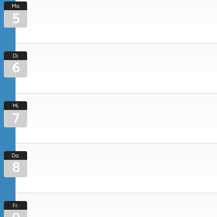
Mo.
5
Di.
6
Mi.
7
Do.
8
Fr.