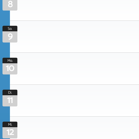
8
So.
9
Mo.
10
Di.
11
Mi.
12