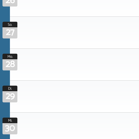
26
So.
27
Mo.
28
Di.
29
Mi.
30