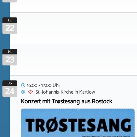
Di.
22
Mi.
23
Do.
16:00 - 17:00 Uhr
24
St.-Johannis-Kirche
in
Kartlow
Konzert mit Trøstesang aus Rostock