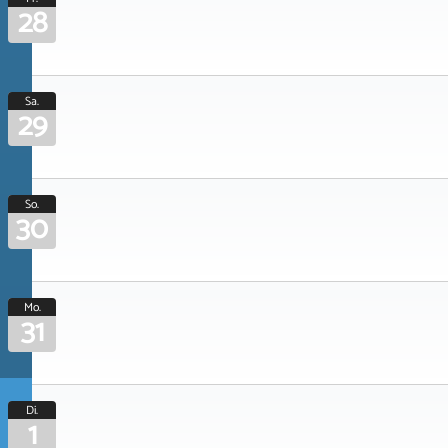
28
Sa.
29
So.
30
Mo.
31
Di.
1