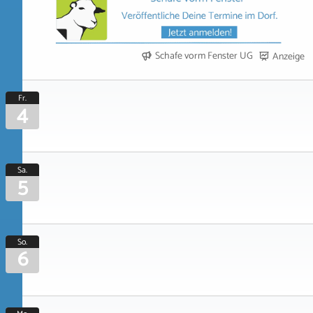
Schafe vorm Fenster UG
Anzeige
Fr.
4
Sa.
5
So.
6