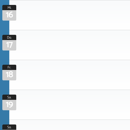
Mi.
16
Do.
17
Fr.
18
Sa.
19
So.