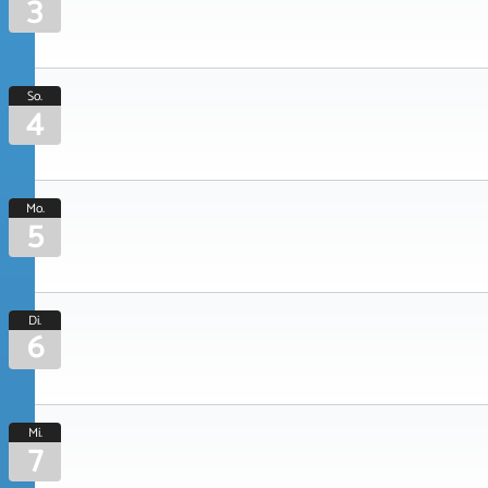
3
So.
4
Mo.
5
Di.
6
Mi.
7