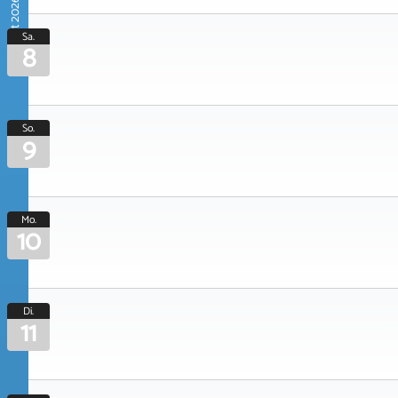
August 2026
Sa.
8
So.
9
Mo.
10
Di.
11