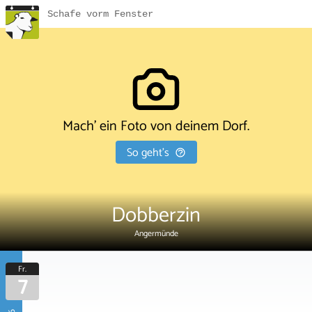
Schafe vorm Fenster
Mach' ein Foto von deinem Dorf.
So geht's
Dobberzin
Angermünde
Fr.
7