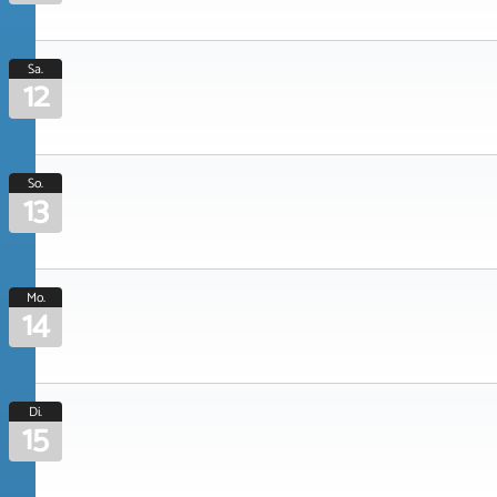
Sa.
12
So.
13
Mo.
14
Di.
15