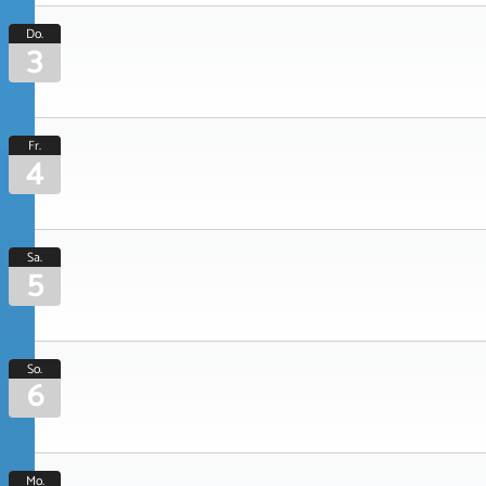
Do.
3
Fr.
4
Sa.
5
So.
6
Mo.