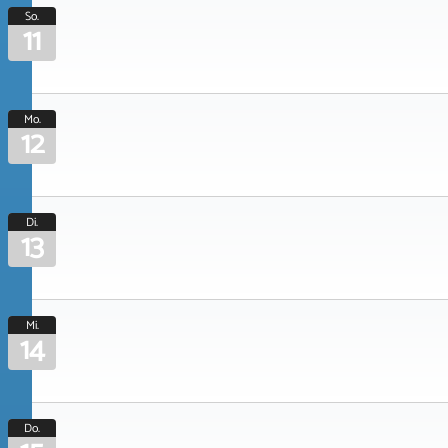
So.
11
Mo.
12
Di.
13
Mi.
14
Do.