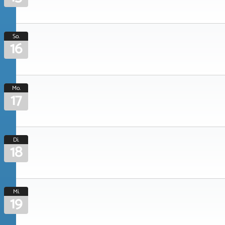
So.
16
Mo.
17
Di.
18
Mi.
19