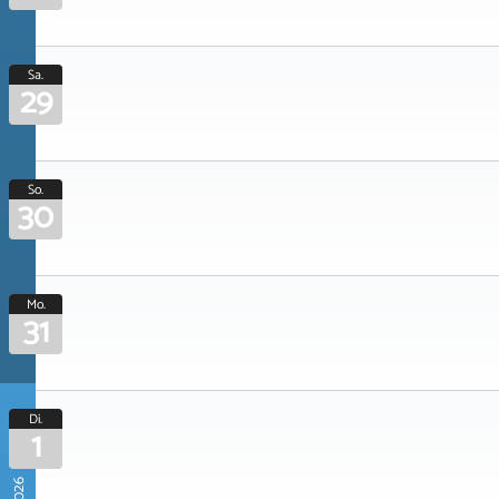
Sa.
29
So.
30
Mo.
31
Di.
1