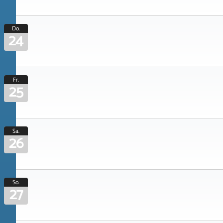
Do.
24
Fr.
25
Sa.
26
So.
27