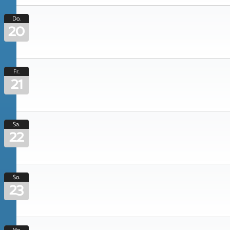
Do.
20
Fr.
21
Sa.
22
So.
23