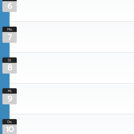
6
Mo.
7
Di.
8
Mi.
9
Do.
10