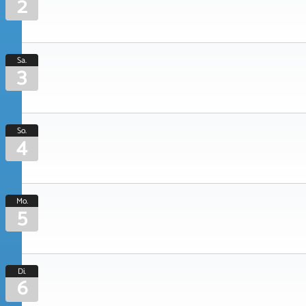
2
Sa.
3
So.
4
Mo.
5
Di.
6