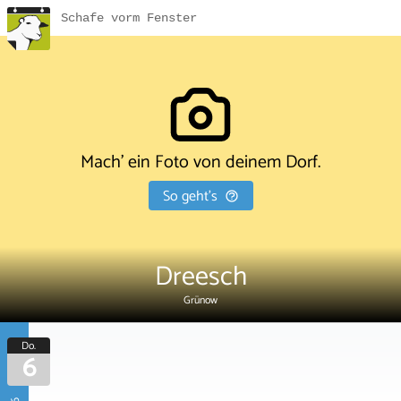
Schafe vorm Fenster
Mach' ein Foto von deinem Dorf.
So geht's
Dreesch
Grünow
Do.
6