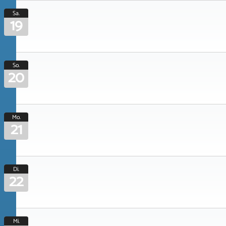
Sa.
19
So.
20
Mo.
21
Di.
22
Mi.