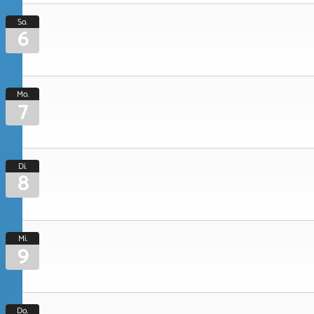
So.
6
Mo.
7
Di.
8
Mi.
9
Do.