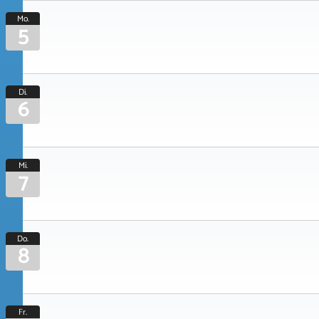
Mo.
5
Di.
6
Mi.
7
Do.
8
Fr.