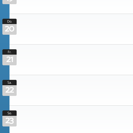
Do.
20
Fr.
21
Sa.
22
So.
23