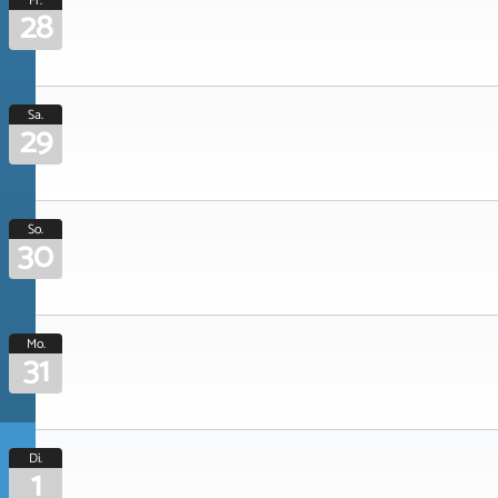
Fr.
28
Sa.
29
So.
30
Mo.
31
Di.
1