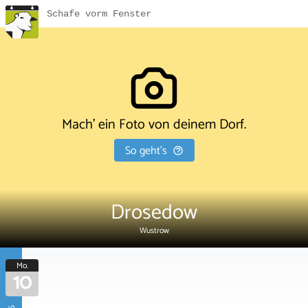
Schafe vorm Fenster
Mach' ein Foto von deinem Dorf.
So geht's
Drosedow
Wustrow
Mo.
10