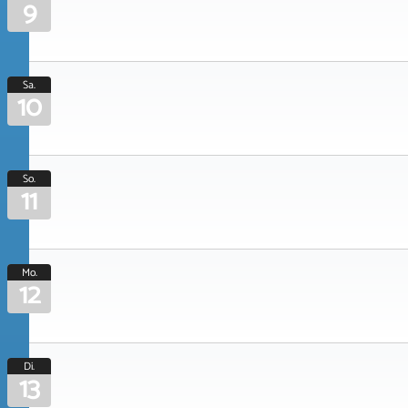
9
Sa.
10
So.
11
Mo.
12
Di.
13