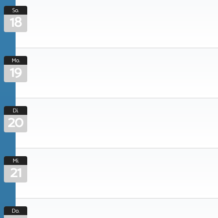
So.
18
Mo.
19
Di.
20
Mi.
21
Do.