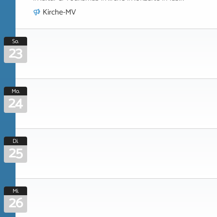
Kirche-MV
So.
23
Mo.
24
Di.
25
Mi.
26