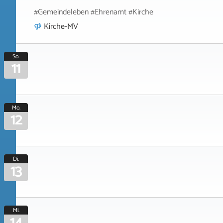
#Gemeindeleben #Ehrenamt #Kirche
Kirche-MV
So.
11
Mo.
12
Di.
13
Mi.
14