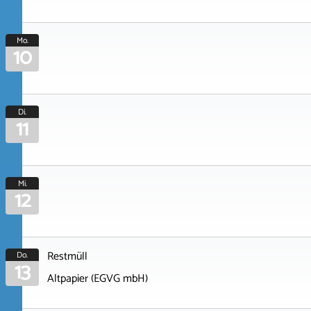
Mo.
10
Di.
11
Mi.
12
Restmüll
Do.
13
Altpapier (EGVG mbH)