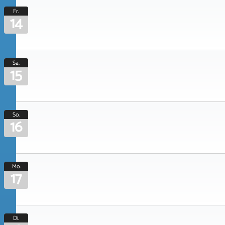
Fr.
14
Sa.
15
So.
16
Mo.
17
Di.