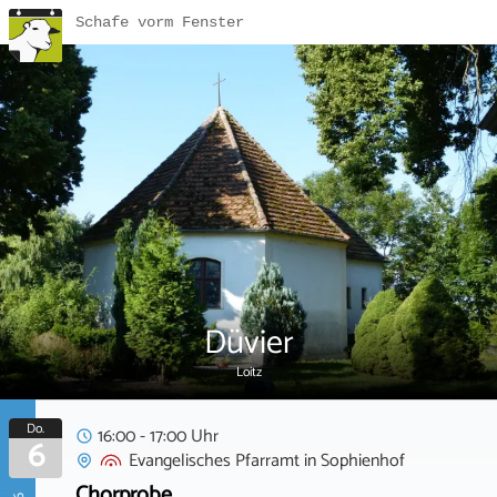
Schafe vorm Fenster
Düvier
Loitz
Do.
16:00 - 17:00 Uhr
6
Evangelisches Pfarramt
in
Sophienhof
Chorprobe