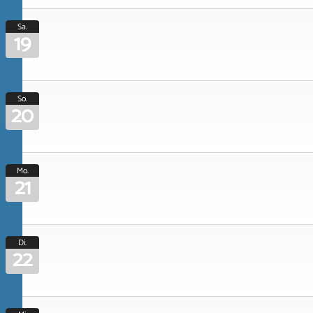
Sa.
19
So.
20
Mo.
21
Di.
22