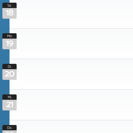
So.
18
Mo.
19
Di.
20
Mi.
21
Do.