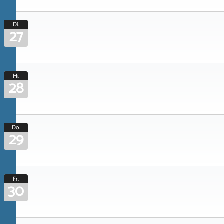
Di.
27
Mi.
28
Do.
29
Fr.
30