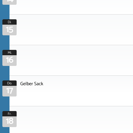
Di.
15
Mi.
16
Gelber Sack
Do.
17
Fr.
18