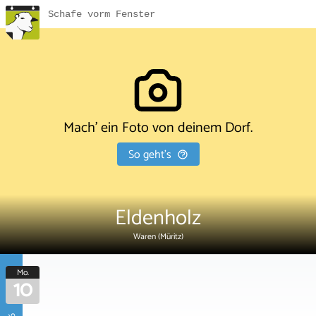
Schafe vorm Fenster
Mach' ein Foto von deinem Dorf.
So geht's
Eldenholz
Waren (Müritz)
Mo.
10