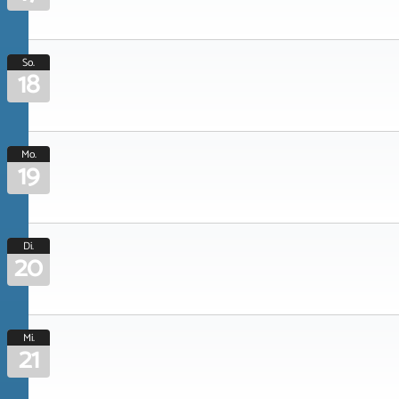
So.
18
Mo.
19
Di.
20
Mi.
21