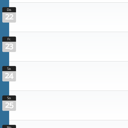
Do.
22
Fr.
23
Sa.
24
So.
25
Mo.