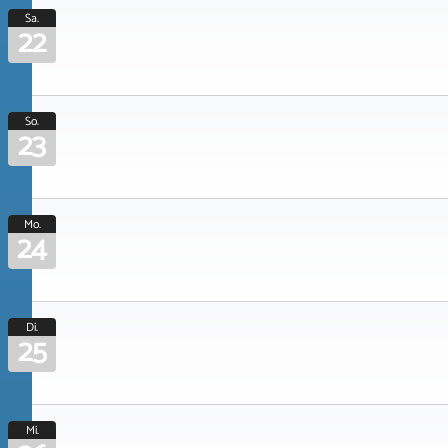
Sa.
22
So.
23
Mo.
24
Di.
25
Mi.