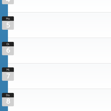
Mo.
5
Di.
6
Mi.
7
Do.
8