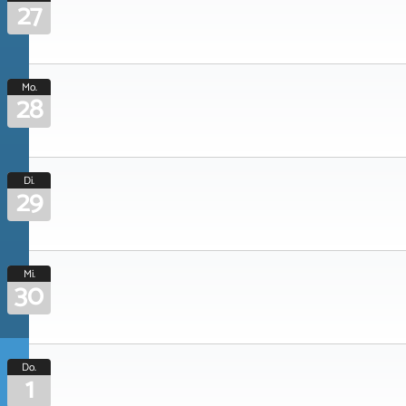
27
Mo.
28
Di.
29
Mi.
30
Do.
1