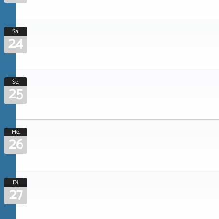
Sa.
24
So.
25
Mo.
26
Di.
27