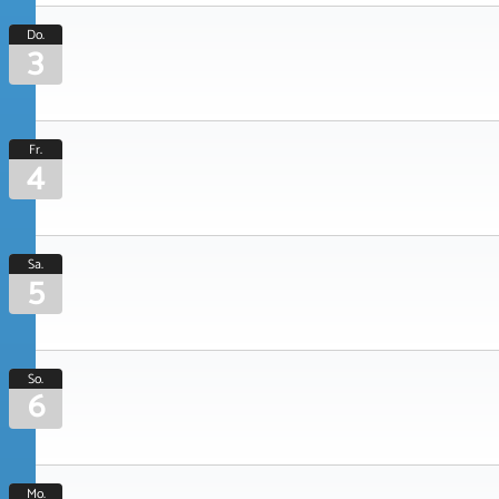
Do.
3
Fr.
4
Sa.
5
So.
6
Mo.