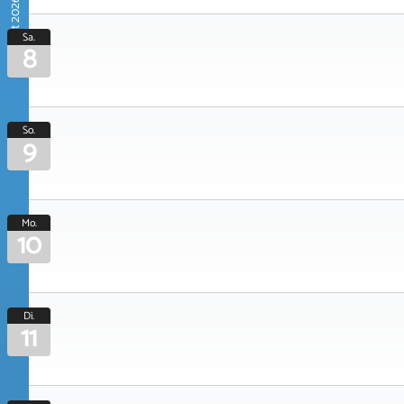
August 2026
Sa.
8
So.
9
Mo.
10
Di.
11