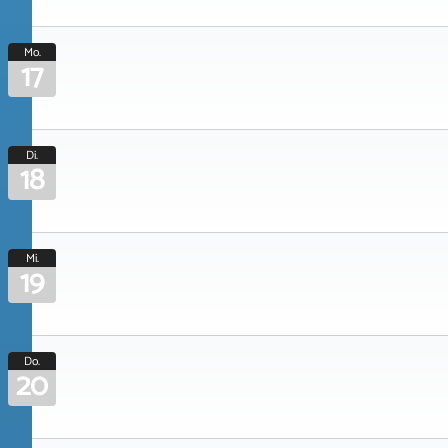
Mo.
17
Di.
18
Mi.
19
Do.
20