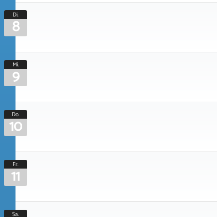
Di.
8
Mi.
9
Do.
10
Fr.
11
Sa.