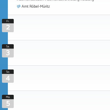
Amt Röbel-Müritz
Fr.
2
Sa.
3
So.
4
Mo.
5