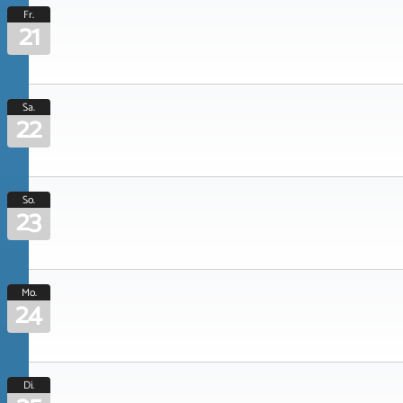
Fr.
21
Sa.
22
So.
23
Mo.
24
Di.