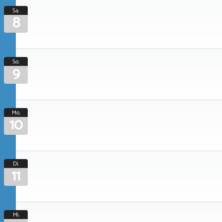
Sa.
8
So.
9
Mo.
10
Di.
11
Mi.