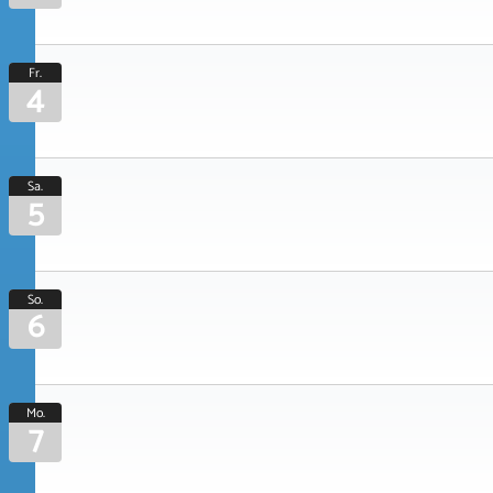
Fr.
4
Sa.
5
So.
6
Mo.
7