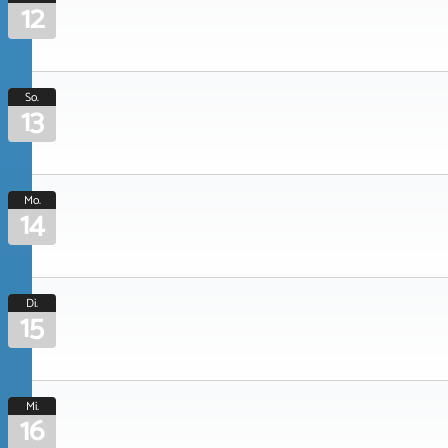
12
So.
13
Mo.
14
Di.
15
Mi.
16