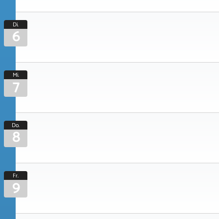
Di.
6
Mi.
7
Do.
8
Fr.
9