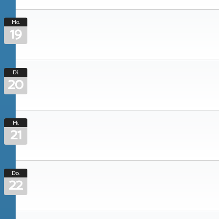
Mo.
19
Di.
20
Mi.
21
Do.
22