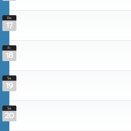
Do.
17
Fr.
18
Sa.
19
So.
20