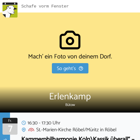
Schafe vorm Fenster
Mach' ein Foto von deinem Dorf.
So geht's
Erlenkamp
Bütow
Fr.
16:30 - 17:30 Uhr
7
St.-Marien-Kirche Röbel/Müritz
in
Röbel
Kammerphilharmonie Köln\Kassik überall“ –