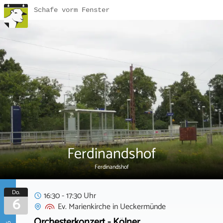
Schafe vorm Fenster
Ferdinandshof
Ferdinandshof
Do.
16:30 - 17:30 Uhr
6
Ev. Marienkirche
in
Ueckermünde
Orchesterkonzert - Kölner